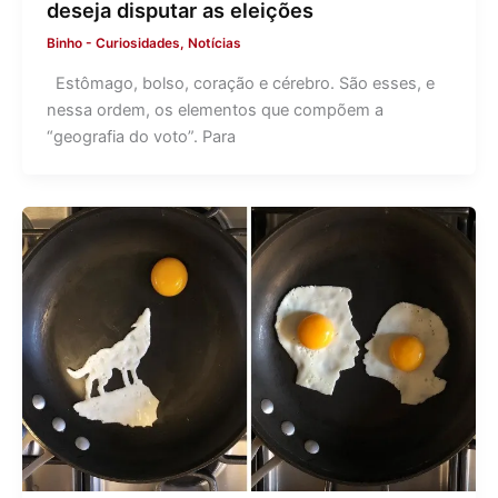
deseja disputar as eleições
Binho
-
Curiosidades
,
Notícias
Estômago, bolso, coração e cérebro. São esses, e
nessa ordem, os elementos que compõem a
“geografia do voto”. Para