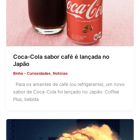
Coca-Cola sabor café é lançada no
Japão
Binho
-
Curiosidades
,
Notícias
Para os amantes de café (ou refrigerante), um novo
sabor de Coca-Cola foi lançado no Japão: Coffee
Plus, bebida