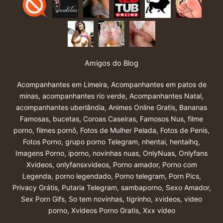
Amigos do Blog
Acompanhantes em Limeira
,
Acompanhantes em patos de
minas
,
acompanhantes rio verde
,
Acompanhantes Natal
,
acompanhantes uberlândia
,
Animes Online Gratis
,
Bananas
Famosas
,
bucetas
,
Coroas Caseiras
,
Famosos Nus
,
filme
porno
,
filmes pornô
,
Fotos de Mulher Pelada
,
Fotos de Penis
,
Fotos Porno
,
grupo porno Telegram
,
nhentai
,
hentaihq
,
Imagens Porno
,
iporno
,
novinhas nuas
,
OnlyNuas
,
Onlyfans
Xvideos
,
onlyfansxvideos
,
Porno amador
,
Porno com
Legenda
,
porno legendado
,
Porno telegram
,
Porn Pics
,
Privacy Grátis
,
Putaria Telegram
,
sambaporno
,
Sexo Amador
,
Sex Porn Gifs
,
So tem novinhas
,
tigrinho
,
xvideos
,
video
porno
,
Xvideos Porno Gratis
,
Xxx vídeo