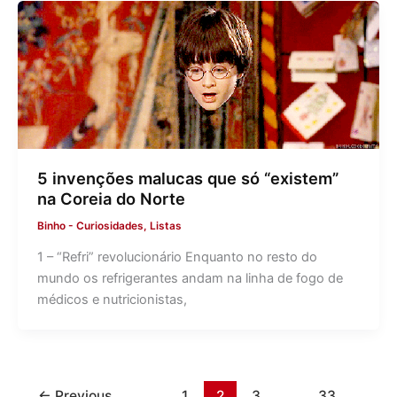
5 invenções malucas que só “existem”
na Coreia do Norte
Binho
-
Curiosidades
,
Listas
1 – “Refri” revolucionário Enquanto no resto do
mundo os refrigerantes andam na linha de fogo de
médicos e nutricionistas,
←
Previous
1
2
3
…
33