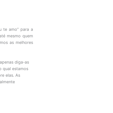
u te amo” para a
u até mesmo quem
amos as melhores
 apenas diga-as
o qual estamos
re elas. As
ealmente