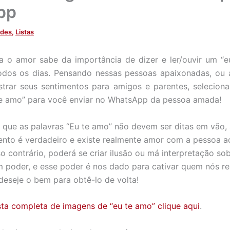
pp
ades
,
Listas
a o amor sabe da importância de dizer e ler/ouvir um “e
dos os dias. Pensando nessas pessoas apaixonadas, o
trar seus sentimentos para amigos e parentes, selecion
te amo” para você enviar no WhatsApp da pessoa amada!
r que as palavras “Eu te amo” não devem ser ditas em vão,
nto é verdadeiro e existe realmente amor com a pessoa a
o contrário, poderá se criar ilusão ou má interpretação sob
 poder, e esse poder é nos dado para cativar quem nós r
eseje o bem para obtê-lo de volta!
ista completa de imagens de “eu te amo” clique aqui
.