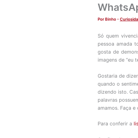
WhatsA
Por
Binho
-
Curiosid
Só quem vivenci
pessoa amada to
gosta de demons
imagens de “eu 
Gostaria de dize
quando o sentime
dizendo isto. Cas
palavras possuem
amamos. Faça e d
Para conferir a
l