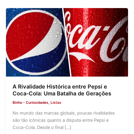
A Rivalidade Histórica entre Pepsi e
Coca-Cola: Uma Batalha de Gerações
Binho
-
Curiosidades
,
Listas
No mundo das marcas globais, poucas rivalidades
são tão icônicas quanto a disputa entre Pepsi e
Coca-Cola. Desde o final […]