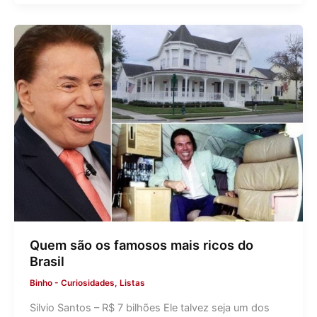
Quem são os famosos mais ricos do
Brasil
Binho
-
Curiosidades
,
Listas
Silvio Santos – R$ 7 bilhões Ele talvez seja um dos