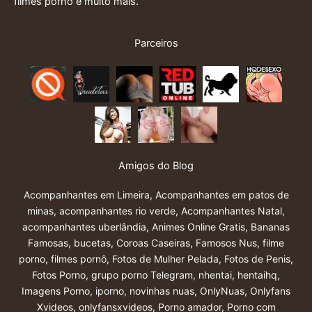
filmes porno e muito mais.
Parceiros
Amigos do Blog
Acompanhantes em Limeira
,
Acompanhantes em patos de
minas
,
acompanhantes rio verde
,
Acompanhantes Natal
,
acompanhantes uberlândia
,
Animes Online Gratis
,
Bananas
Famosas
,
bucetas
,
Coroas Caseiras
,
Famosos Nus
,
filme
porno
,
filmes pornô
,
Fotos de Mulher Pelada
,
Fotos de Penis
,
Fotos Porno
,
grupo porno Telegram
,
nhentai
,
hentaihq
,
Imagens Porno
,
iporno
,
novinhas nuas
,
OnlyNuas
,
Onlyfans
Xvideos
,
onlyfansxvideos
,
Porno amador
,
Porno com