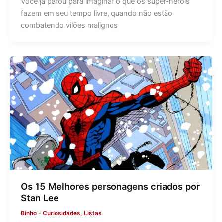
Você já parou para imaginar o que os super-heróis
fazem em seu tempo livre, quando não estão
combatendo vilões malignos
Os 15 Melhores personagens criados por
Stan Lee
Binho
-
Curiosidades
,
Listas