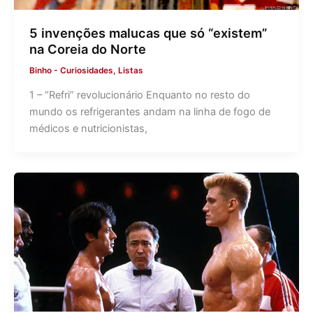
5 invenções malucas que só “existem”
na Coreia do Norte
Binho
-
Curiosidades
,
Listas
1 – “Refri” revolucionário Enquanto no resto do
mundo os refrigerantes andam na linha de fogo de
médicos e nutricionistas,