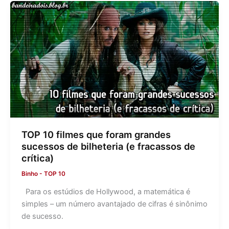
TOP 10 filmes que foram grandes
sucessos de bilheteria (e fracassos de
crítica)
Binho
-
TOP 10
Para os estúdios de Hollywood, a matemática é
simples – um número avantajado de cifras é sinônimo
de sucesso.