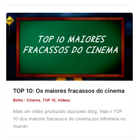
TOP 10: Os maiores fracassos do cinema
Binho
-
Cinema
,
TOP 10
,
Vídeos
Mais um vídeo produzido aqui pelo blog. Veja o TOP
10 dos maiores fracassos do cinema por bilheteria no
mundo