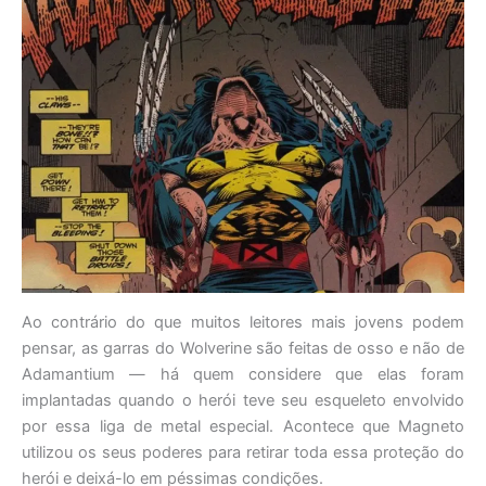
Ao contrário do que muitos leitores mais jovens podem
pensar, as garras do Wolverine são feitas de osso e não de
Adamantium — há quem considere que elas foram
implantadas quando o herói teve seu esqueleto envolvido
por essa liga de metal especial. Acontece que Magneto
utilizou os seus poderes para retirar toda essa proteção do
herói e deixá-lo em péssimas condições.