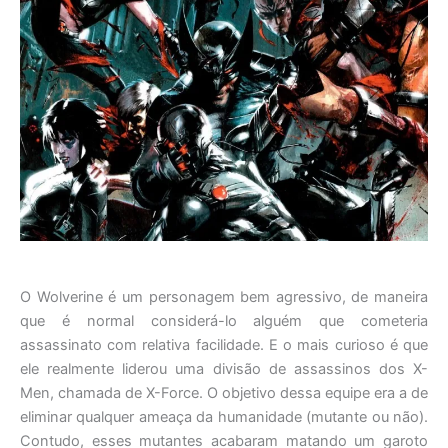
O Wolverine é um personagem bem agressivo, de maneira
que é normal considerá-lo alguém que cometeria
assassinato com relativa facilidade. E o mais curioso é que
ele realmente liderou uma divisão de assassinos dos X-
Men, chamada de X-Force. O objetivo dessa equipe era a de
eliminar qualquer ameaça da humanidade (mutante ou não).
Contudo, esses mutantes acabaram matando um garoto