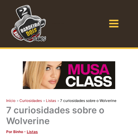
Ir
para
o
Bandeira Dois
conteúdo
Início
Curiosidades
Listas
7 curiosidades sobre o Wolverine
7 curiosidades sobre o
Wolverine
Por
Binho
-
Listas