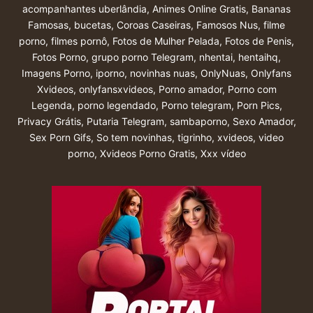
acompanhantes uberlândia
,
Animes Online Gratis
,
Bananas
Famosas
,
bucetas
,
Coroas Caseiras
,
Famosos Nus
,
filme
porno
,
filmes pornô
,
Fotos de Mulher Pelada
,
Fotos de Penis
,
Fotos Porno
,
grupo porno Telegram
,
nhentai
,
hentaihq
,
Imagens Porno
,
iporno
,
novinhas nuas
,
OnlyNuas
,
Onlyfans
Xvideos
,
onlyfansxvideos
,
Porno amador
,
Porno com
Legenda
,
porno legendado
,
Porno telegram
,
Porn Pics
,
Privacy Grátis
,
Putaria Telegram
,
sambaporno
,
Sexo Amador
,
Sex Porn Gifs
,
So tem novinhas
,
tigrinho
,
xvideos
,
video
porno
,
Xvideos Porno Gratis
,
Xxx vídeo