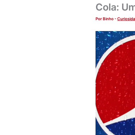
Cola: U
Por
Binho
-
Curiosid