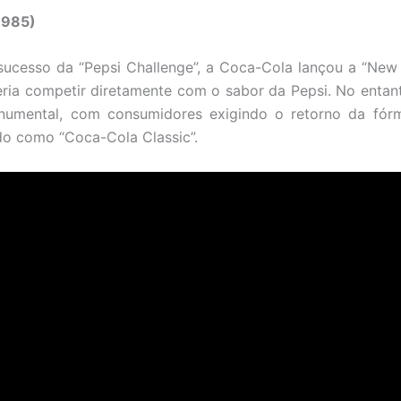
1985)
sucesso da “Pepsi Challenge”, a Coca-Cola lançou a “New
ria competir diretamente com o sabor da Pepsi. No entan
umental, com consumidores exigindo o retorno da fórmu
o como “Coca-Cola Classic”.