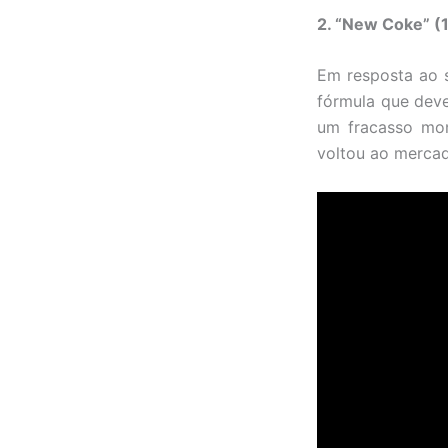
2. “New Coke” (
Em resposta ao 
fórmula que deve
um fracasso mon
voltou ao mercad