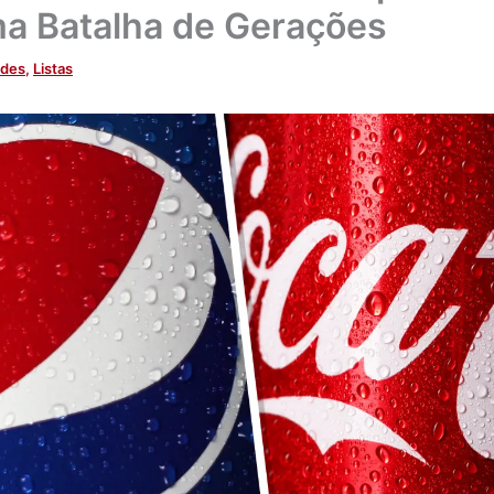
ma Batalha de Gerações
ades
,
Listas