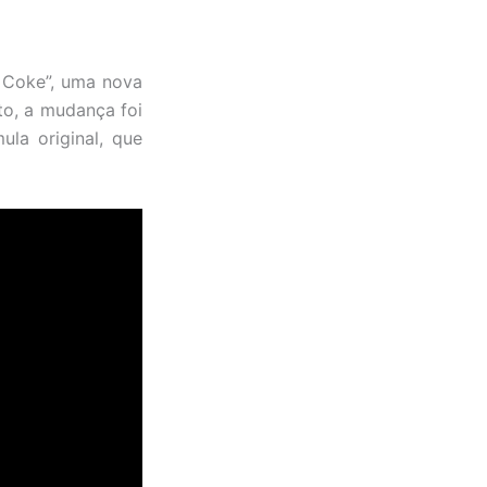
 Coke”, uma nova
to, a mudança foi
la original, que