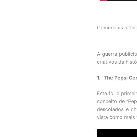
Comerciais Icônic
A guerra publici
criativos da hist
1. “The Pepsi Ge
Este foi o prime
conceito de “Pep
descolados e ch
vista como mais t