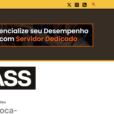
Pesquisar
ções
Coca-