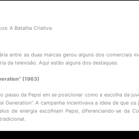
os: A Batalha Criativa
tária entre as duas marcas gerou alguns dos comerciais 
ória da televisão. Aqui estão alguns dos destaques:
neration” (1963)
iro passo da Pepsi em se posicionar como a escolha da juv
si Generation”. A campanha incentivava a ideia de que os
eios de energia escolhiam Pepsi, diferenciando-se da Co
radicional.