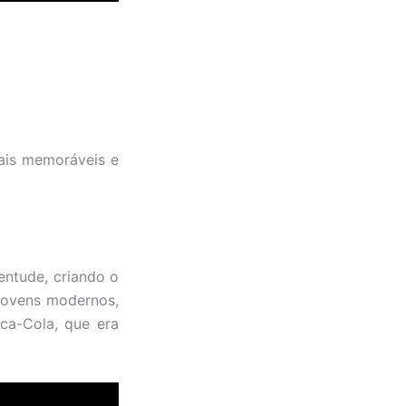
mais memoráveis e
entude, criando o
 jovens modernos,
ca-Cola, que era