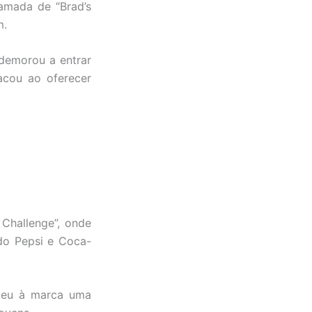
amada de “Brad’s
m.
demorou a entrar
acou ao oferecer
Challenge”, onde
do Pepsi e Coca-
 deu à marca uma