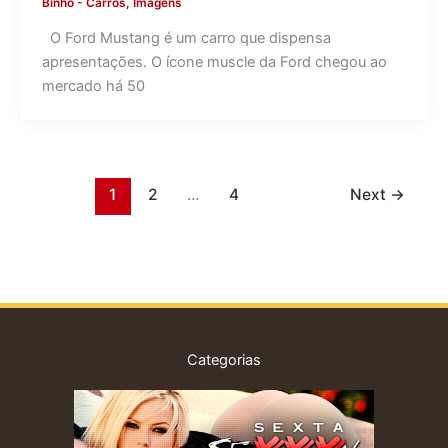
Binho
-
Carros
,
Imagens
O Ford Mustang é um carro que dispensa
apresentações. O ícone muscle da Ford chegou ao
mercado há 50
1
2
…
4
Next
→
Categorias