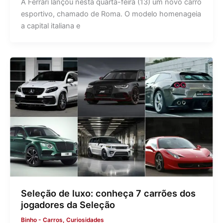
A Ferrari lançou nesta quarta-feira (13) um novo carro
esportivo, chamado de Roma. O modelo homenageia
a capital italiana e
Seleção de luxo: conheça 7 carrões dos
jogadores da Seleção
Binho
-
Carros
,
Curiosidades