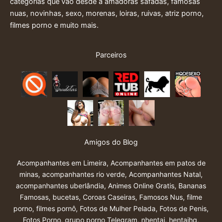
categorias que vão desde a amadoras safadas, famosas
nuas, novinhas, sexo, morenas, loiras, ruivas, atriz porno,
filmes porno e muito mais.
Parceiros
Amigos do Blog
Acompanhantes em Limeira
,
Acompanhantes em patos de
minas
,
acompanhantes rio verde
,
Acompanhantes Natal
,
acompanhantes uberlândia
,
Animes Online Gratis
,
Bananas
Famosas
,
bucetas
,
Coroas Caseiras
,
Famosos Nus
,
filme
porno
,
filmes pornô
,
Fotos de Mulher Pelada
,
Fotos de Penis
,
Fotos Porno
,
grupo porno Telegram
,
nhentai
,
hentaihq
,