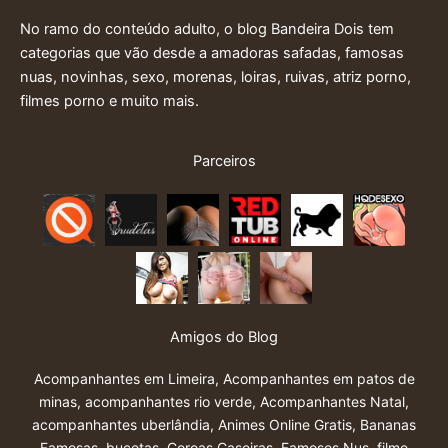
No ramo do conteúdo adulto, o blog Bandeira Dois tem
categorias que vão desde a amadoras safadas, famosas
nuas, novinhas, sexo, morenas, loiras, ruivas, atriz porno,
filmes porno e muito mais.
Parceiros
Amigos do Blog
Acompanhantes em Limeira
,
Acompanhantes em patos de
minas
,
acompanhantes rio verde
,
Acompanhantes Natal
,
acompanhantes uberlândia
,
Animes Online Gratis
,
Bananas
Famosas
,
bucetas
,
Coroas Caseiras
,
Famosos Nus
,
filme