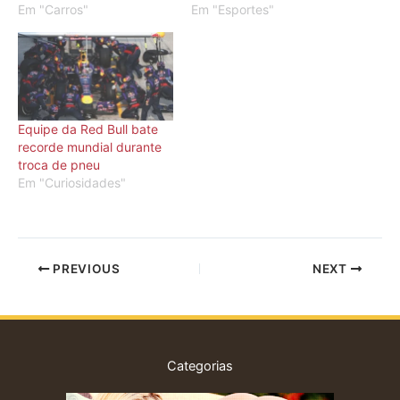
Em "Carros"
Em "Esportes"
Equipe da Red Bull bate
recorde mundial durante
troca de pneu
Em "Curiosidades"
PREVIOUS
NEXT
Categorias