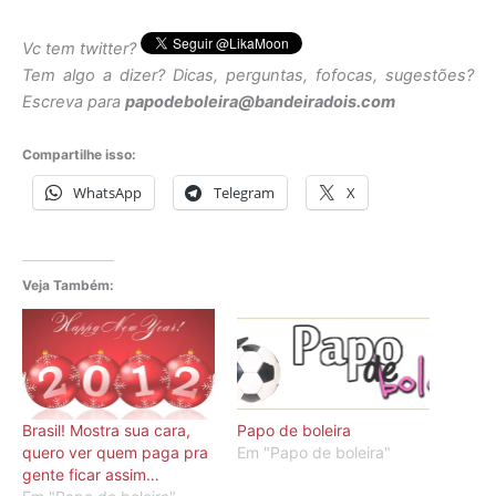
Vc tem twitter?
Tem algo a dizer? Dicas, perguntas, fofocas, sugestões?
Escreva para
papodeboleira@bandeiradois.com
Compartilhe isso:
WhatsApp
Telegram
X
Veja Também:
Brasil! Mostra sua cara,
Papo de boleira
quero ver quem paga pra
Em "Papo de boleira"
gente ficar assim…