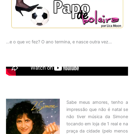
…e o que vc fez? O ano termina, e nasce outra vez…
Sabe meus amores, tenho a
impressão que não é natal se
não tiver música da Simone
tocando em loja de 1 real e na
praça da cidade (pelo menos