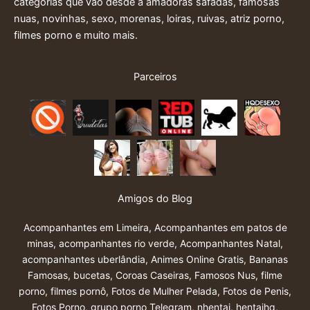
categorias que vão desde a amadoras safadas, famosas
nuas, novinhas, sexo, morenas, loiras, ruivas, atriz porno,
filmes porno e muito mais.
Parceiros
Amigos do Blog
Acompanhantes em Limeira
,
Acompanhantes em patos de
minas
,
acompanhantes rio verde
,
Acompanhantes Natal
,
acompanhantes uberlândia
,
Animes Online Gratis
,
Bananas
Famosas
,
bucetas
,
Coroas Caseiras
,
Famosos Nus
,
filme
porno
,
filmes pornô
,
Fotos de Mulher Pelada
,
Fotos de Penis
,
Fotos Porno
,
grupo porno Telegram
,
nhentai
,
hentaihq
,