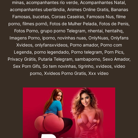
minas
,
acompanhantes rio verde
,
Acompanhantes Natal
,
acompanhantes uberlândia
,
Animes Online Gratis
,
Bananas
Famosas
,
bucetas
,
Coroas Caseiras
,
Famosos Nus
,
filme
porno
,
filmes pornô
,
Fotos de Mulher Pelada
,
Fotos de Penis
,
Fotos Porno
,
grupo porno Telegram
,
nhentai
,
hentaihq
,
Imagens Porno
,
iporno
,
novinhas nuas
,
OnlyNuas
,
Onlyfans
Xvideos
,
onlyfansxvideos
,
Porno amador
,
Porno com
Legenda
,
porno legendado
,
Porno telegram
,
Porn Pics
,
Privacy Grátis
,
Putaria Telegram
,
sambaporno
,
Sexo Amador
,
Sex Porn Gifs
,
So tem novinhas
,
tigrinho
,
xvideos
,
video
porno
,
Xvideos Porno Gratis
,
Xxx vídeo