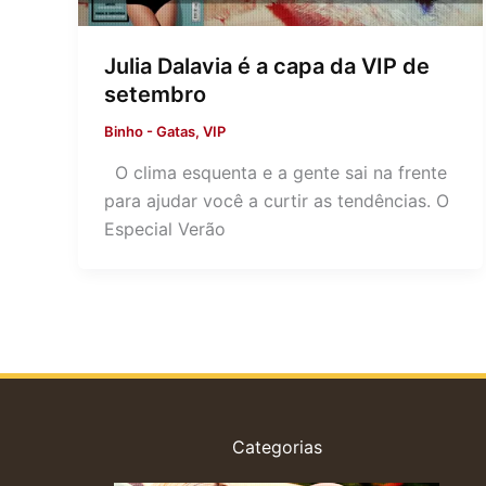
Julia Dalavia é a capa da VIP de
setembro
Binho
-
Gatas
,
VIP
O clima esquenta e a gente sai na frente
para ajudar você a curtir as tendências. O
Especial Verão
Categorias