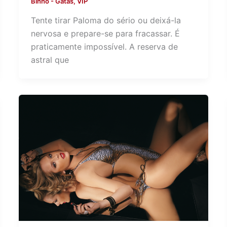
Binho
-
Gatas
,
VIP
Tente tirar Paloma do sério ou deixá-la
nervosa e prepare-se para fracassar. É
praticamente impossível. A reserva de
astral que