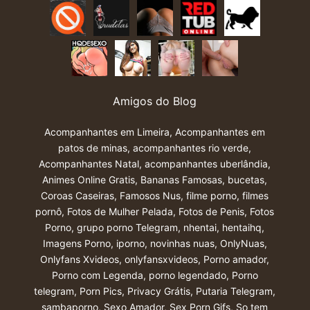
Amigos do Blog
Acompanhantes em Limeira
,
Acompanhantes em
patos de minas
,
acompanhantes rio verde
,
Acompanhantes Natal
,
acompanhantes uberlândia
,
Animes Online Gratis
,
Bananas Famosas
,
bucetas
,
Coroas Caseiras
,
Famosos Nus
,
filme porno
,
filmes
pornô
,
Fotos de Mulher Pelada
,
Fotos de Penis
,
Fotos
Porno
,
grupo porno Telegram
,
nhentai
,
hentaihq
,
Imagens Porno
,
iporno
,
novinhas nuas
,
OnlyNuas
,
Onlyfans Xvideos
,
onlyfansxvideos
,
Porno amador
,
Porno com Legenda
,
porno legendado
,
Porno
telegram
,
Porn Pics
,
Privacy Grátis
,
Putaria Telegram
,
sambaporno
,
Sexo Amador
,
Sex Porn Gifs
,
So tem