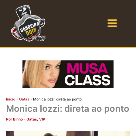
Ir
para
o
Bandeira Dois
conteúdo
Início
Gatas
Monica Iozzi: direta ao ponto
Monica Iozzi: direta ao ponto
Por
Binho
-
Gatas
,
VIP