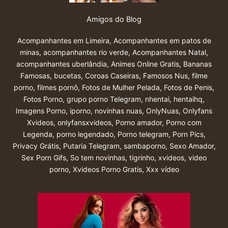
Amigos do Blog
Acompanhantes em Limeira
,
Acompanhantes em patos de
minas
,
acompanhantes rio verde
,
Acompanhantes Natal
,
acompanhantes uberlândia
,
Animes Online Gratis
,
Bananas
Famosas
,
bucetas
,
Coroas Caseiras
,
Famosos Nus
,
filme
porno
,
filmes pornô
,
Fotos de Mulher Pelada
,
Fotos de Penis
,
Fotos Porno
,
grupo porno Telegram
,
nhentai
,
hentaihq
,
Imagens Porno
,
iporno
,
novinhas nuas
,
OnlyNuas
,
Onlyfans
Xvideos
,
onlyfansxvideos
,
Porno amador
,
Porno com
Legenda
,
porno legendado
,
Porno telegram
,
Porn Pics
,
Privacy Grátis
,
Putaria Telegram
,
sambaporno
,
Sexo Amador
,
Sex Porn Gifs
,
So tem novinhas
,
tigrinho
,
xvideos
,
video
porno
,
Xvideos Porno Gratis
,
Xxx vídeo