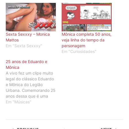
Sexta Sexxxy – Monica
Mônica completa 50 anos,
Mattos
veja linha do tempo da
Em "Sexta Sexxxy"
personagem
Em "Curiosidades"
25 anos de Eduardo e
Mônica
A vivo fez um clipe muito
legal do clássico Eduardo
e Mônica do Legião
Urbana. Comemorando 25
anos dessa que é uma
das melhores músicas da
Em "Músicas"
história do Rock Nacional.
Saudades heim...
Indicação do meu
parcerinho Cleber Rosa,