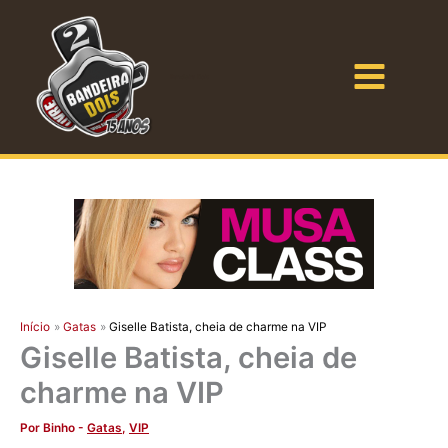
Ir
para
o
Bandeira Dois
conteúdo
Início
Gatas
Giselle Batista, cheia de charme na VIP
Giselle Batista, cheia de
charme na VIP
Por
Binho
-
Gatas
,
VIP