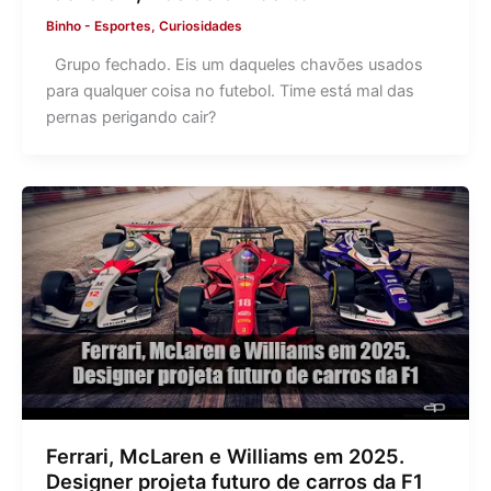
Binho
-
Esportes
,
Curiosidades
Grupo fechado. Eis um daqueles chavões usados
para qualquer coisa no futebol. Time está mal das
pernas perigando cair?
Ferrari, McLaren e Williams em 2025.
Designer projeta futuro de carros da F1