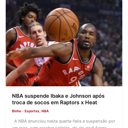
NBA suspende Ibaka e Johnson após
troca de socos em Raptors x Heat
Binho
-
Esportes
,
NBA
A NBA anunciou nesta quarta-feira a suspensão por
um jogo, sem receber salários, do ala-pivô Serge