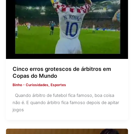
Cinco erros grotescos de árbitros em
Copas do Mundo
Binho
-
Curiosidades
,
Esportes
Quando árbitro de futebol fica famoso, boa coisa
não é. E quando árbitro fica famoso depois de apitar
jogos