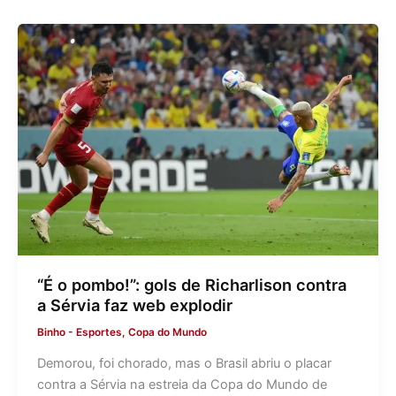
“É o pombo!”: gols de Richarlison contra
a Sérvia faz web explodir
Binho
-
Esportes
,
Copa do Mundo
Demorou, foi chorado, mas o Brasil abriu o placar
contra a Sérvia na estreia da Copa do Mundo de