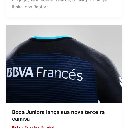
Ibaka, dos Raptors,
Boca Juniors lança sua nova terceira
camisa
Binho
-
Esportes
,
Futebol