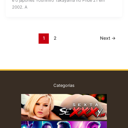
e o japonês Yoshihiro Takayama no Pride 21 em
2002. A
1
2
Next
→
Categorias