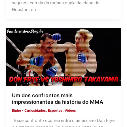
segunda corrida da rodada dupla da etapa de
Houston, no
Um dos confrontos mais
impressionantes da história do MMA
Binho
-
Curiosidades
,
Esportes
,
Vídeos
Esse confronto ocorreu entre o americano Don Frye