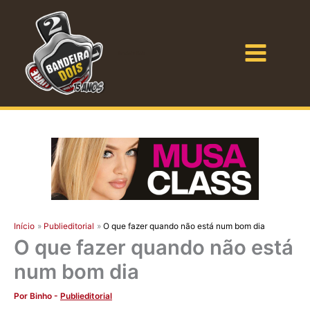
Ir
para
o
Bandeira Dois
conteúdo
Início
Publieditorial
O que fazer quando não está num bom dia
O que fazer quando não está
num bom dia
Por
Binho
-
Publieditorial