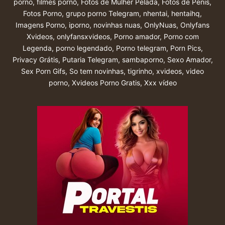
porno
,
filmes pornô
,
Fotos de Mulher Pelada
,
Fotos de Penis
,
Fotos Porno
,
grupo porno Telegram
,
nhentai
,
hentaihq
,
Imagens Porno
,
iporno
,
novinhas nuas
,
OnlyNuas
,
Onlyfans
Xvideos
,
onlyfansxvideos
,
Porno amador
,
Porno com
Legenda
,
porno legendado
,
Porno telegram
,
Porn Pics
,
Privacy Grátis
,
Putaria Telegram
,
sambaporno
,
Sexo Amador
,
Sex Porn Gifs
,
So tem novinhas
,
tigrinho
,
xvideos
,
video
porno
,
Xvideos Porno Gratis
,
Xxx vídeo