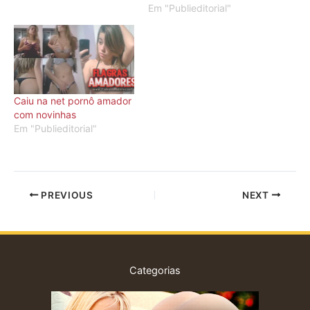
Em "Publieditorial"
Caiu na net pornô amador
com novinhas
Em "Publieditorial"
PREVIOUS
NEXT
Categorias