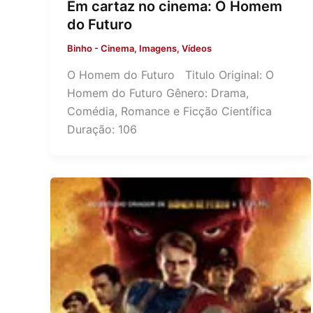
Em cartaz no cinema: O Homem
do Futuro
Binho
-
Cinema
,
Imagens
,
Vídeos
O Homem do Futuro Titulo Original: O
Homem do Futuro Gênero: Drama,
Comédia, Romance e Ficção Científica
Duração: 106