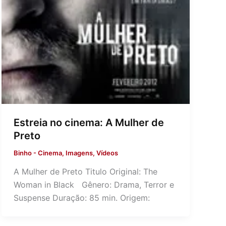
Estreia no cinema: A Mulher de
Preto
Binho
-
Cinema
,
Imagens
,
Vídeos
A Mulher de Preto Titulo Original: The
Woman in Black Gênero: Drama, Terror e
Suspense Duração: 85 min. Origem: