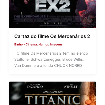
Cartaz do filme Os Mercenários 2
Binho
-
Cinema
,
Humor
,
Imagens
O filme Os Mercenários 2 tem no elenco
Stallone, Schwarzenegger, Bruce Willis,
Van Damme e a lenda CHUCK NORRIS.