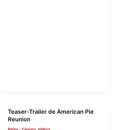
Teaser-Trailer de American Pie
Reunion
Binho
-
Cinema
,
Vídeos