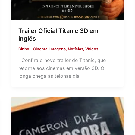
Trailer Oficial Titanic 3D em
inglês
Binho
-
Cinema
,
Imagens
,
Notícias
,
Vídeos
Confira o novo trailer de Titanic, que
retorna aos cinemas em versão 3D. O
longa chega às telonas dia