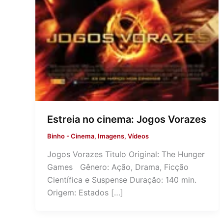
Estreia no cinema: Jogos Vorazes
Binho
-
Cinema
,
Imagens
,
Vídeos
Jogos Vorazes Titulo Original: The Hunger
Games Gênero: Ação, Drama, Ficção
Científica e Suspense Duração: 140 min.
Origem: Estados […]