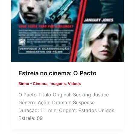
Estreia no cinema: O Pacto
Binho
-
Cinema
,
Imagens
,
Vídeos
O Pacto Titulo Original: Seeking Justice
Gênero: Ação, Drama e Suspense
Duração: 111 min. Origem: Estados Unidos
Estreia: 09