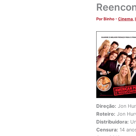
Reencon
Por
Binho
-
Cinema
,
Direção:
Jon Hur
Roteiro:
Jon Hur
Distribuidora:
Uni
Censura:
14 ano