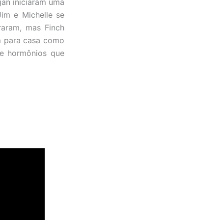
gan iniciaram uma
im e Michelle se
raram, mas Finch
am para casa como
de hormônios que