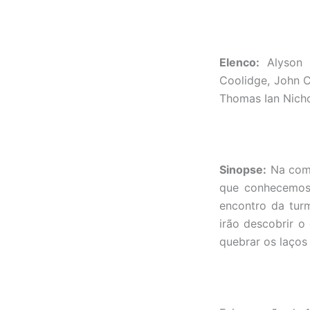
Elenco:
Alyson H
Coolidge, John C
Thomas Ian Nicho
Sinopse:
Na comé
que conhecemos 
encontro da tur
irão descobrir 
quebrar os laços