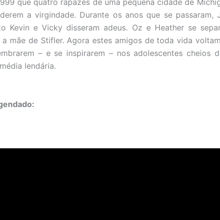
1999 que quatro rapazes de uma pequena cidade de Michi
rderem a virgindade. Durante os anos que se passaram, J
o Kevin e Vicky disseram adeus. Oz e Heather se sepa
a mãe de Stifler. Agora estes amigos de toda vida volt
lembrarem – e se inspirarem – nos adolescentes cheios 
média lendária.
Legendado: