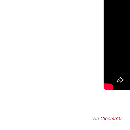
Via
Cinema10
.