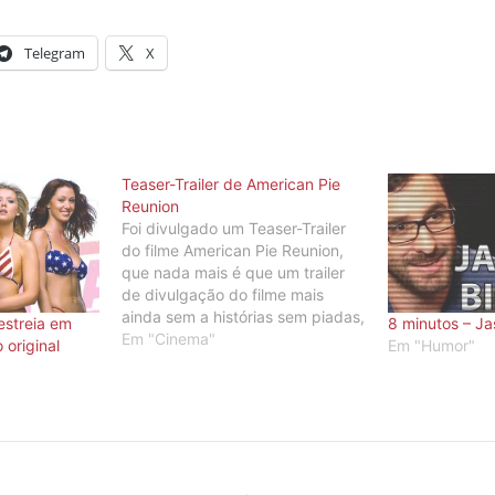
Telegram
X
Teaser-Trailer de American Pie
Reunion
Foi divulgado um Teaser-Trailer
do filme American Pie Reunion,
que nada mais é que um trailer
de divulgação do filme mais
ainda sem a histórias sem piadas,
estreia em
8 minutos – Ja
apenas com o elenco do filme
Em "Cinema"
 original
Em "Humor"
antes ainda de gravar o filme.
Esse é um filme que eu vou
pagar pra ver... …