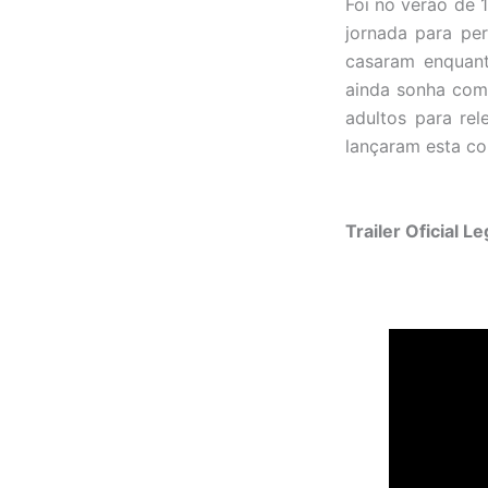
Foi no verão de 
jornada para pe
casaram enquant
ainda sonha com 
adultos para re
lançaram esta co
Trailer Oficial 