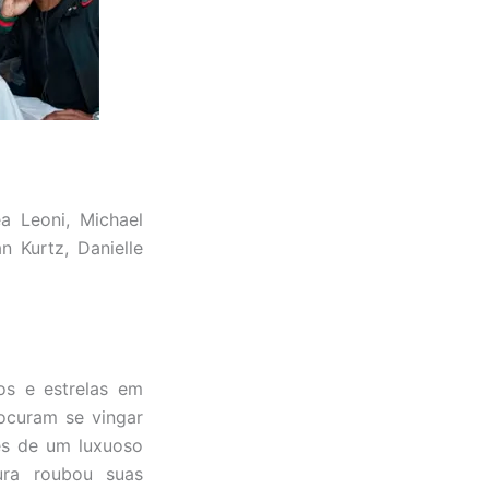
a Leoni, Michael
n Kurtz, Danielle
os e estrelas em
ocuram se vingar
res de um luxuoso
ura roubou suas