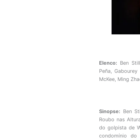
Elenco:
Ben Stil
Peña, Gabourey S
McKee, Ming Zhao
Sinopse:
Ben Sti
Roubo nas Altur
do golpista de W
condomínio do 