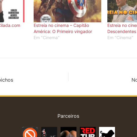
Cilada.com
Estreia no cinema – Capitão
Estreia no cin
América: O Primeiro vingador
Descendentes
Em "Cinema"
Em "Cinema"
bichos
No
Parceiros