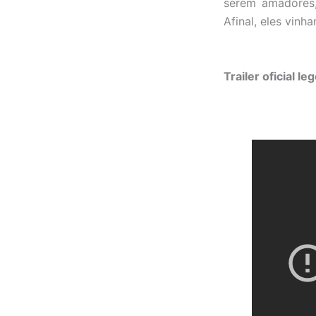
serem amadores,
Afinal, eles vin
Trailer oficial l