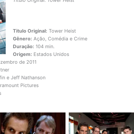
Titulo Original: Tower Heist
Titulo Original:
Tower Heist
Gênero:
Ação, Comédia e Crime
Duração:
104 min.
Origem:
Estados Unidos
zembro de 2011
tner
fin e Jeff Nathanson
ramount Pictures
s