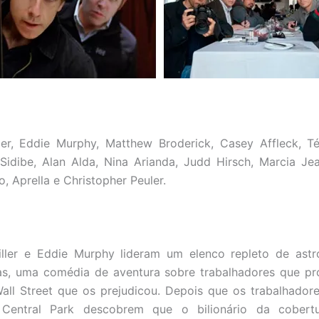
ler, Eddie Murphy, Matthew Broderick, Casey Affleck, Té
idibe, Alan Alda, Nina Arianda, Judd Hirsch, Marcia Jea
, Aprella e Christopher Peuler.
ller e Eddie Murphy lideram um elenco repleto de astr
as, uma comédia de aventura sobre trabalhadores que pr
all Street que os prejudicou. Depois que os trabalhado
Central Park descobrem que o bilionário da cobert