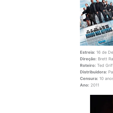
Estreia:
16 de De
Direção:
Brett Ra
Roteiro:
Ted Grif
Distribuidora:
Pa
Censura:
10 ano
Ano:
2011