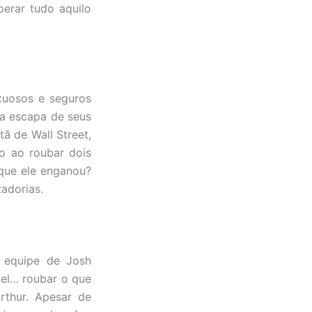
erar tudo aquilo
xuosos e seguros
a escapa de seus
tã de Wall Street,
go ao roubar dois
 que ele enganou?
adorias.
a equipe de Josh
vel… roubar o que
rthur. Apesar de