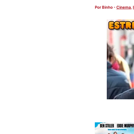
Por
Binho
-
Cinema
,