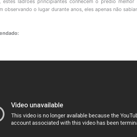
 estes ladrões principiantes conhecem o prédio melhor
ham observando o lugar durante anos, eles apenas não sabia
egendado: