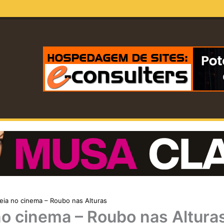
eia no cinema – Roubo nas Alturas
no cinema – Roubo nas Altura