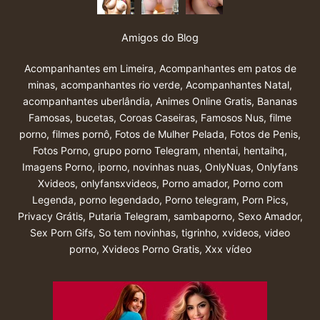
Amigos do Blog
Acompanhantes em Limeira
,
Acompanhantes em patos de
minas
,
acompanhantes rio verde
,
Acompanhantes Natal
,
acompanhantes uberlândia
,
Animes Online Gratis
,
Bananas
Famosas
,
bucetas
,
Coroas Caseiras
,
Famosos Nus
,
filme
porno
,
filmes pornô
,
Fotos de Mulher Pelada
,
Fotos de Penis
,
Fotos Porno
,
grupo porno Telegram
,
nhentai
,
hentaihq
,
Imagens Porno
,
iporno
,
novinhas nuas
,
OnlyNuas
,
Onlyfans
Xvideos
,
onlyfansxvideos
,
Porno amador
,
Porno com
Legenda
,
porno legendado
,
Porno telegram
,
Porn Pics
,
Privacy Grátis
,
Putaria Telegram
,
sambaporno
,
Sexo Amador
,
Sex Porn Gifs
,
So tem novinhas
,
tigrinho
,
xvideos
,
video
porno
,
Xvideos Porno Gratis
,
Xxx vídeo