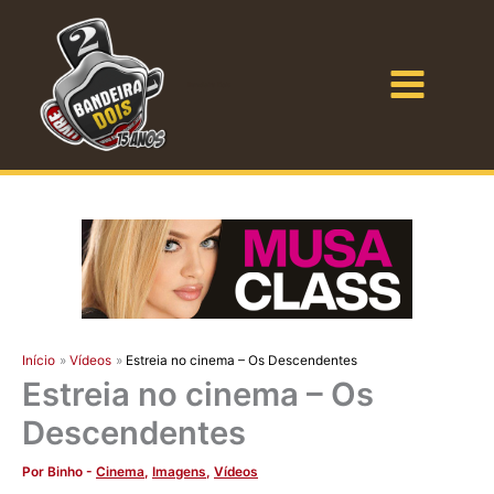
Ir
para
o
Bandeira Dois
conteúdo
Início
Vídeos
Estreia no cinema – Os Descendentes
Estreia no cinema – Os
Descendentes
Por
Binho
-
Cinema
,
Imagens
,
Vídeos