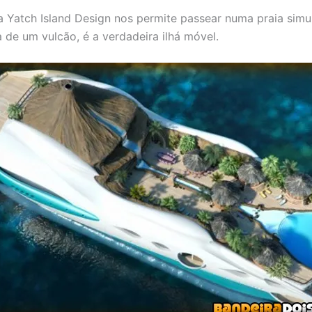
 Yatch Island Design nos permite passear numa praia sim
 de um vulcão, é a verdadeira ilhá móvel.