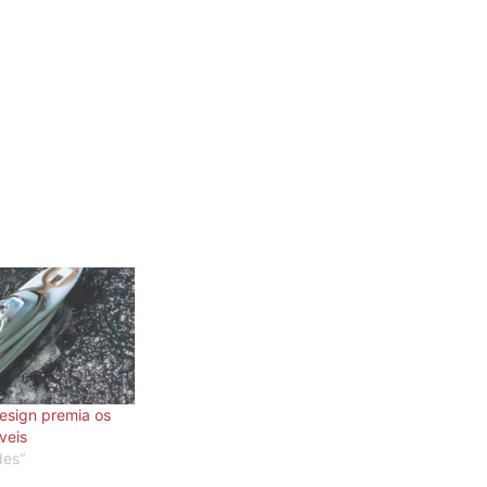
esign premia os
íveis
des"