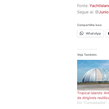
Fonte:
YachtIsla
Segue aí: @
Junio
Compartilhe isso:
WhatsApp
Veja Também:
Tropical Islands: An
de dirigíveis reutili
Em "Curiosidades"