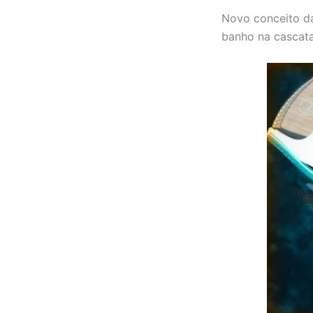
Novo conceito da
banho na cascata