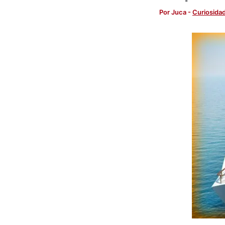
Por
Juca
-
Curiosida