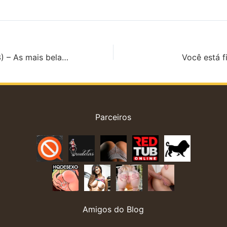
Sexta Sexxxy (13) – As mais belas gatas tatuadas
Você está f
Parceiros
Amigos do Blog