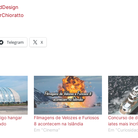
ndDesign
rChioratto
Telegram
X
tigo hangar
Filmagens de Velozes e Furiosos
Concurso de d
zado
8 acontecem na Islândia
iates mais incr
Em "Cinema"
Em "Curiosida