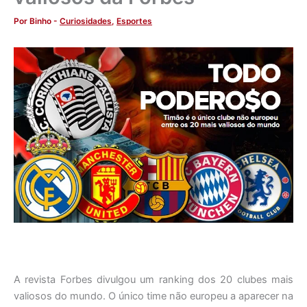
Por
Binho
-
Curiosidades
,
Esportes
A revista Forbes divulgou um ranking dos 20 clubes mais
valiosos do mundo. O único time não europeu a aparecer na