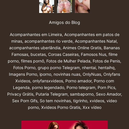
Amigos do Blog
Acompanhantes em Limeira
,
Acompanhantes em patos de
minas
,
acompanhantes rio verde
,
Acompanhantes Natal
,
acompanhantes uberlândia
,
Animes Online Gratis
,
Bananas
Famosas
,
bucetas
,
Coroas Caseiras
,
Famosos Nus
,
filme
porno
,
filmes pornô
,
Fotos de Mulher Pelada
,
Fotos de Penis
,
Fotos Porno
,
grupo porno Telegram
,
nhentai
,
hentaihq
,
Imagens Porno
,
iporno
,
novinhas nuas
,
OnlyNuas
,
Onlyfans
Xvideos
,
onlyfansxvideos
,
Porno amador
,
Porno com
Legenda
,
porno legendado
,
Porno telegram
,
Porn Pics
,
Privacy Grátis
,
Putaria Telegram
,
sambaporno
,
Sexo Amador
,
Sex Porn Gifs
,
So tem novinhas
,
tigrinho
,
xvideos
,
video
porno
,
Xvideos Porno Gratis
,
Xxx vídeo