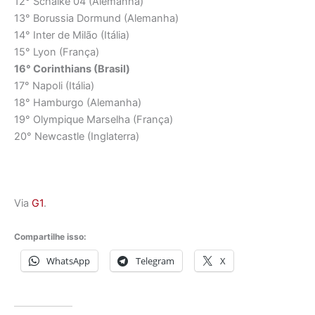
12° Schalke 04 (Alemanha)
13° Borussia Dormund (Alemanha)
14° Inter de Milão (Itália)
15° Lyon (França)
16° Corinthians (Brasil)
17° Napoli (Itália)
18° Hamburgo (Alemanha)
19° Olympique Marselha (França)
20° Newcastle (Inglaterra)
Via
G1
.
Compartilhe isso:
WhatsApp
Telegram
X