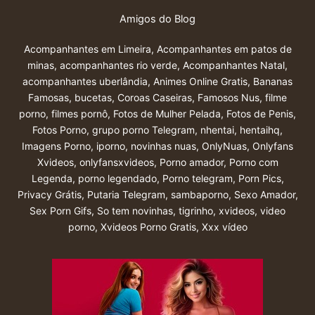
Amigos do Blog
Acompanhantes em Limeira
,
Acompanhantes em patos de
minas
,
acompanhantes rio verde
,
Acompanhantes Natal
,
acompanhantes uberlândia
,
Animes Online Gratis
,
Bananas
Famosas
,
bucetas
,
Coroas Caseiras
,
Famosos Nus
,
filme
porno
,
filmes pornô
,
Fotos de Mulher Pelada
,
Fotos de Penis
,
Fotos Porno
,
grupo porno Telegram
,
nhentai
,
hentaihq
,
Imagens Porno
,
iporno
,
novinhas nuas
,
OnlyNuas
,
Onlyfans
Xvideos
,
onlyfansxvideos
,
Porno amador
,
Porno com
Legenda
,
porno legendado
,
Porno telegram
,
Porn Pics
,
Privacy Grátis
,
Putaria Telegram
,
sambaporno
,
Sexo Amador
,
Sex Porn Gifs
,
So tem novinhas
,
tigrinho
,
xvideos
,
video
porno
,
Xvideos Porno Gratis
,
Xxx vídeo