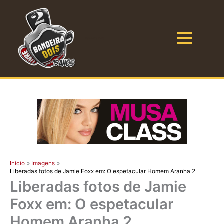
Ir
para
o
Bandeira Dois
conteúdo
Início
Imagens
Liberadas fotos de Jamie Foxx em: O espetacular Homem Aranha 2
Liberadas fotos de Jamie
Foxx em: O espetacular
Homem Aranha 2