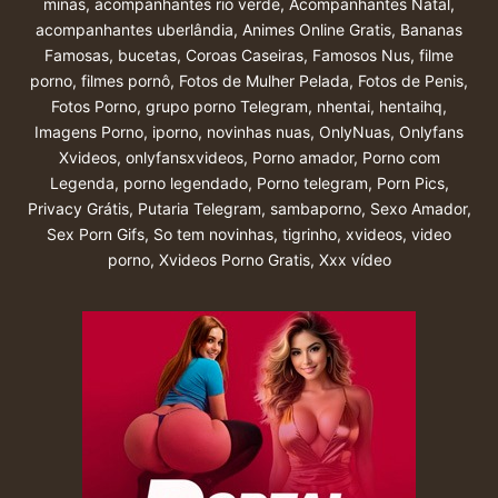
minas
,
acompanhantes rio verde
,
Acompanhantes Natal
,
acompanhantes uberlândia
,
Animes Online Gratis
,
Bananas
Famosas
,
bucetas
,
Coroas Caseiras
,
Famosos Nus
,
filme
porno
,
filmes pornô
,
Fotos de Mulher Pelada
,
Fotos de Penis
,
Fotos Porno
,
grupo porno Telegram
,
nhentai
,
hentaihq
,
Imagens Porno
,
iporno
,
novinhas nuas
,
OnlyNuas
,
Onlyfans
Xvideos
,
onlyfansxvideos
,
Porno amador
,
Porno com
Legenda
,
porno legendado
,
Porno telegram
,
Porn Pics
,
Privacy Grátis
,
Putaria Telegram
,
sambaporno
,
Sexo Amador
,
Sex Porn Gifs
,
So tem novinhas
,
tigrinho
,
xvideos
,
video
porno
,
Xvideos Porno Gratis
,
Xxx vídeo