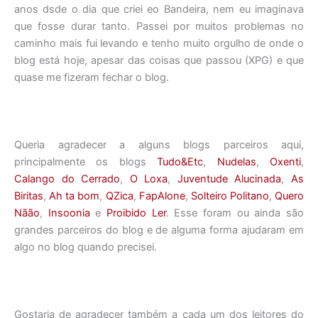
anos dsde o dia que criei eo Bandeira, nem eu imaginava
que fosse durar tanto. Passei por muitos problemas no
caminho mais fui levando e tenho muito orgulho de onde o
blog está hoje, apesar das coisas que passou (XPG) e que
quase me fizeram fechar o blog.
Queria agradecer a alguns blogs parceiros aqui,
principalmente os blogs
Tudo&Etc
,
Nudelas
,
Oxenti
,
Calango do Cerrado
,
O Loxa
,
Juventude Alucinada
,
As
Biritas
,
Ah ta bom
,
QZica
,
FapAlone
,
Solteiro Politano
,
Quero
Nãão
,
Insoonia
e
Proibido Ler
. Esse foram ou ainda são
grandes parceiros do blog e de alguma forma ajudaram em
algo no blog quando precisei.
Gostaria de agradecer também a cada um dos leitores do