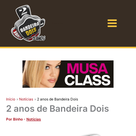
Ir
para
o
Bandeira Dois
conteúdo
Início
Notícias
2 anos de Bandeira Dois
2 anos de Bandeira Dois
Por
Binho
-
Notícias