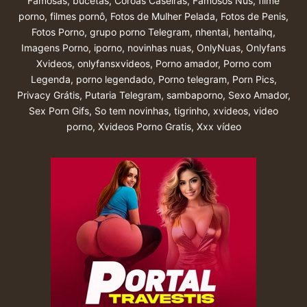
Famosas
,
bucetas
,
Coroas Caseiras
,
Famosos Nus
,
filme
porno
,
filmes pornô
,
Fotos de Mulher Pelada
,
Fotos de Penis
,
Fotos Porno
,
grupo porno Telegram
,
nhentai
,
hentaihq
,
Imagens Porno
,
iporno
,
novinhas nuas
,
OnlyNuas
,
Onlyfans
Xvideos
,
onlyfansxvideos
,
Porno amador
,
Porno com
Legenda
,
porno legendado
,
Porno telegram
,
Porn Pics
,
Privacy Grátis
,
Putaria Telegram
,
sambaporno
,
Sexo Amador
,
Sex Porn Gifs
,
So tem novinhas
,
tigrinho
,
xvideos
,
video
porno
,
Xvideos Porno Gratis
,
Xxx vídeo