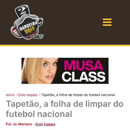
Ir
para
o
Bandeira Dois
conteúdo
Início
Dois toques
Tapetão, a folha de limpar do futebol nacional
Tapetão, a folha de limpar do
futebol nacional
Por
Jo-Mariano
-
Dois toques