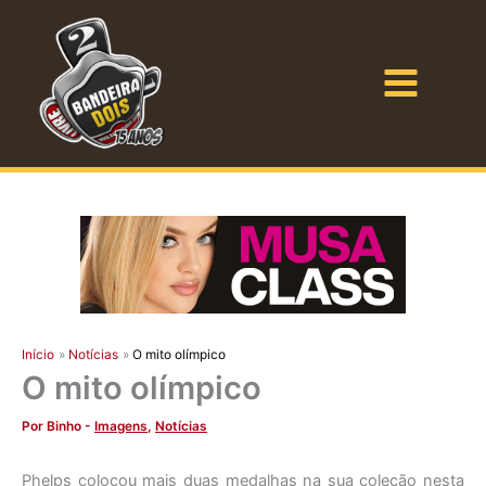
Ir
para
o
Bandeira Dois
conteúdo
Início
Notícias
O mito olímpico
O mito olímpico
Por
Binho
-
Imagens
,
Notícias
Phelps colocou mais duas medalhas na sua coleção nesta