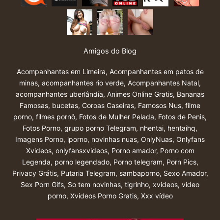
Amigos do Blog
Acompanhantes em Limeira
,
Acompanhantes em patos de
minas
,
acompanhantes rio verde
,
Acompanhantes Natal
,
acompanhantes uberlândia
,
Animes Online Gratis
,
Bananas
Famosas
,
bucetas
,
Coroas Caseiras
,
Famosos Nus
,
filme
porno
,
filmes pornô
,
Fotos de Mulher Pelada
,
Fotos de Penis
,
Fotos Porno
,
grupo porno Telegram
,
nhentai
,
hentaihq
,
Imagens Porno
,
iporno
,
novinhas nuas
,
OnlyNuas
,
Onlyfans
Xvideos
,
onlyfansxvideos
,
Porno amador
,
Porno com
Legenda
,
porno legendado
,
Porno telegram
,
Porn Pics
,
Privacy Grátis
,
Putaria Telegram
,
sambaporno
,
Sexo Amador
,
Sex Porn Gifs
,
So tem novinhas
,
tigrinho
,
xvideos
,
video
porno
,
Xvideos Porno Gratis
,
Xxx vídeo