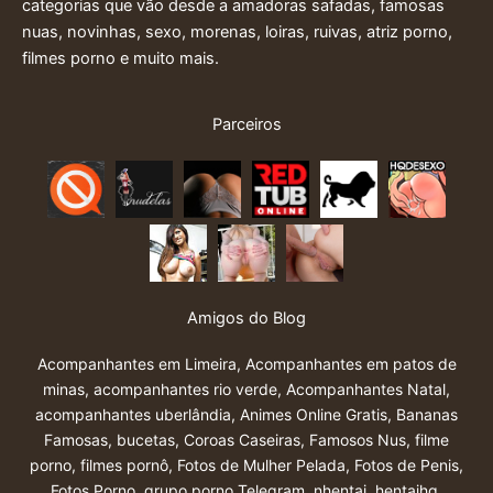
categorias que vão desde a amadoras safadas, famosas
nuas, novinhas, sexo, morenas, loiras, ruivas, atriz porno,
filmes porno e muito mais.
Parceiros
Amigos do Blog
Acompanhantes em Limeira
,
Acompanhantes em patos de
minas
,
acompanhantes rio verde
,
Acompanhantes Natal
,
acompanhantes uberlândia
,
Animes Online Gratis
,
Bananas
Famosas
,
bucetas
,
Coroas Caseiras
,
Famosos Nus
,
filme
porno
,
filmes pornô
,
Fotos de Mulher Pelada
,
Fotos de Penis
,
Fotos Porno
,
grupo porno Telegram
,
nhentai
,
hentaihq
,