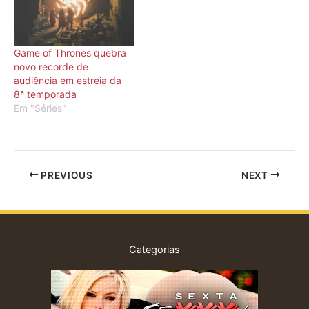
Game of Thrones quebra
novo recorde de
audiência em estreia da
8ª temporada
Em "Séries"
PREVIOUS
NEXT
Categorias