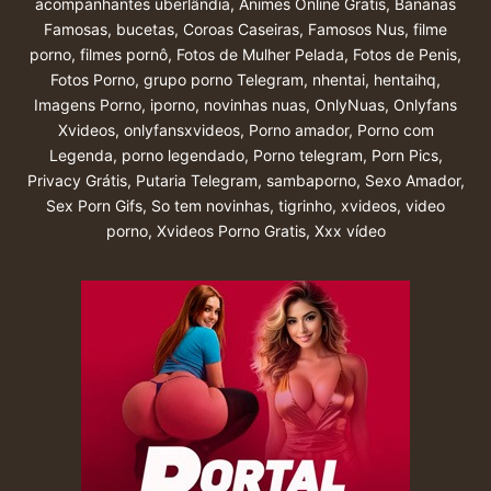
acompanhantes uberlândia
,
Animes Online Gratis
,
Bananas
Famosas
,
bucetas
,
Coroas Caseiras
,
Famosos Nus
,
filme
porno
,
filmes pornô
,
Fotos de Mulher Pelada
,
Fotos de Penis
,
Fotos Porno
,
grupo porno Telegram
,
nhentai
,
hentaihq
,
Imagens Porno
,
iporno
,
novinhas nuas
,
OnlyNuas
,
Onlyfans
Xvideos
,
onlyfansxvideos
,
Porno amador
,
Porno com
Legenda
,
porno legendado
,
Porno telegram
,
Porn Pics
,
Privacy Grátis
,
Putaria Telegram
,
sambaporno
,
Sexo Amador
,
Sex Porn Gifs
,
So tem novinhas
,
tigrinho
,
xvideos
,
video
porno
,
Xvideos Porno Gratis
,
Xxx vídeo