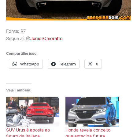
Fonte: R7
Segue aí: @
JuniorChioratto
Compartilhe isso:
WhatsApp
Telegram
X
Veja Também:
SUV Urus é aposta ao
Honda revela conceito
futuro da italiana
que antecipa futura