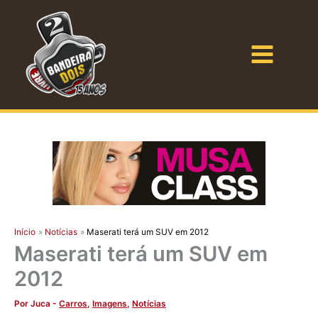
Ir
para
o
Bandeira Dois
conteúdo
Início
Notícias
Maserati terá um SUV em 2012
Maserati terá um SUV em
2012
Por
Juca
-
Carros
,
Imagens
,
Notícias