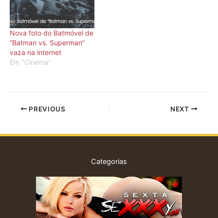
Nova foto do Batmóvel de
“Batman vs. Superman”
vaza na internet
Em "Cinema"
PREVIOUS
NEXT
Categorias