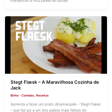
manjericão e mozzarela de búfula!
Stegt Flæsk – A Maravilhosa Cozinha de
Jack
Binho
-
Comidas
,
Receitas
Aprenda a fazer um prato dinamarquês – Stegt Flæsk
– que faz jus a um dos países mais felizes do