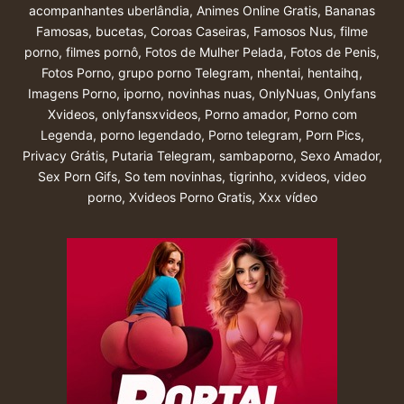
acompanhantes uberlândia
,
Animes Online Gratis
,
Bananas
Famosas
,
bucetas
,
Coroas Caseiras
,
Famosos Nus
,
filme
porno
,
filmes pornô
,
Fotos de Mulher Pelada
,
Fotos de Penis
,
Fotos Porno
,
grupo porno Telegram
,
nhentai
,
hentaihq
,
Imagens Porno
,
iporno
,
novinhas nuas
,
OnlyNuas
,
Onlyfans
Xvideos
,
onlyfansxvideos
,
Porno amador
,
Porno com
Legenda
,
porno legendado
,
Porno telegram
,
Porn Pics
,
Privacy Grátis
,
Putaria Telegram
,
sambaporno
,
Sexo Amador
,
Sex Porn Gifs
,
So tem novinhas
,
tigrinho
,
xvideos
,
video
porno
,
Xvideos Porno Gratis
,
Xxx vídeo