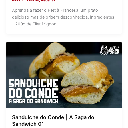
Binho
-
Comidas
,
Receitas
Aprenda a fazer o Filet à Francesa, um prato
delicioso mas de origem desconhecida. Ingredientes:
– 200g de Filet Mignon
Sanduíche do Conde | A Saga do
Sandwich 01