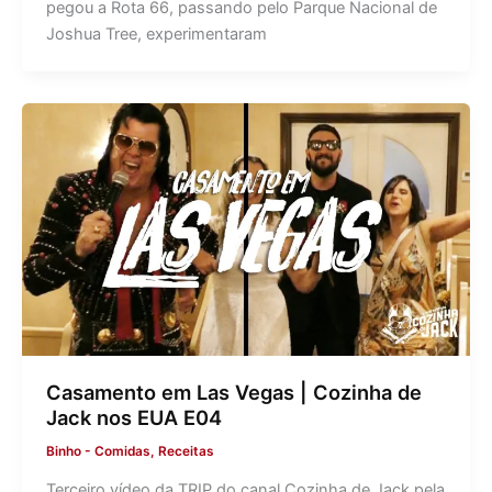
pegou a Rota 66, passando pelo Parque Nacional de
Joshua Tree, experimentaram
Casamento em Las Vegas | Cozinha de
Jack nos EUA E04
Binho
-
Comidas
,
Receitas
Terceiro vídeo da TRIP do canal Cozinha de Jack pela