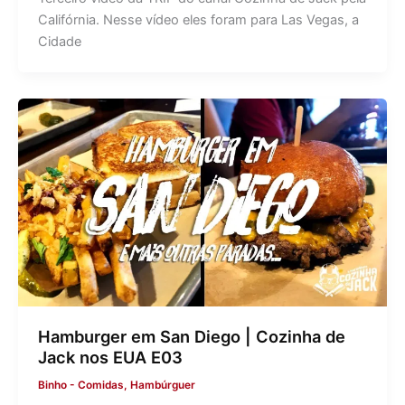
Califórnia. Nesse vídeo eles foram para Las Vegas, a
Cidade
Hamburger em San Diego | Cozinha de
Jack nos EUA E03
Binho
-
Comidas
,
Hambúrguer