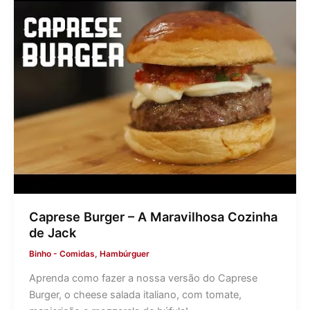
Caprese Burger – A Maravilhosa Cozinha
de Jack
Binho
-
Comidas
,
Hambúrguer
Aprenda como fazer a nossa versão do Caprese
Burger, o cheese salada italiano, com tomate,