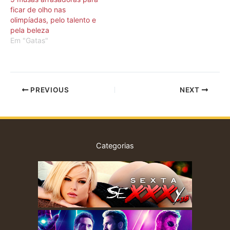
ficar de olho nas
olimpíadas, pelo talento e
pela beleza
Em "Gatas"
PREVIOUS
NEXT
Categorias