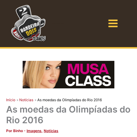
Ir
para
o
Bandeira Dois
conteúdo
Início
Notícias
As moedas da Olimpíadas do Rio 2016
As moedas da Olimpíadas do
Rio 2016
Por
Binho
-
Imagens
,
Notícias