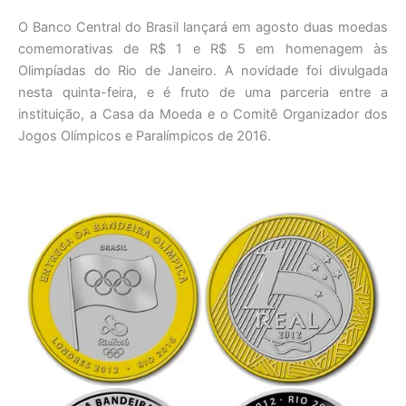
O Banco Central do Brasil lançará em agosto duas moedas
comemorativas de R$ 1 e R$ 5 em homenagem às
Olimpíadas do Rio de Janeiro. A novidade foi divulgada
nesta quinta-feira, e é fruto de uma parceria entre a
instituição, a Casa da Moeda e o Comitê Organizador dos
Jogos Olímpicos e Paralímpicos de 2016.