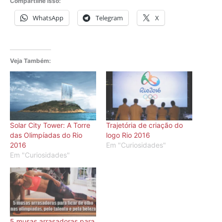
Compartilhe isso:
WhatsApp
Telegram
X
Veja Também:
Solar City Tower: A Torre
Trajetória de criação do
das Olimpíadas do Rio
logo Rio 2016
2016
Em "Curiosidades"
Em "Curiosidades"
5 musas arrasadoras para