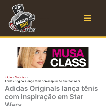
Ir
para
o
Bandeira Dois
conteúdo
Início
Notícias
Adidas Originals lança tênis com inspiração em Star Wars
Adidas Originals lança tênis
com inspiração em Star
Wars