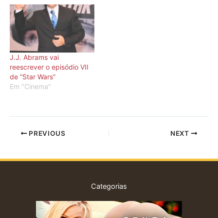
J.J. Abrams vai
reescrever o episódio VII
de “Star Wars”
Em "Cinema"
PREVIOUS
NEXT
Categorias