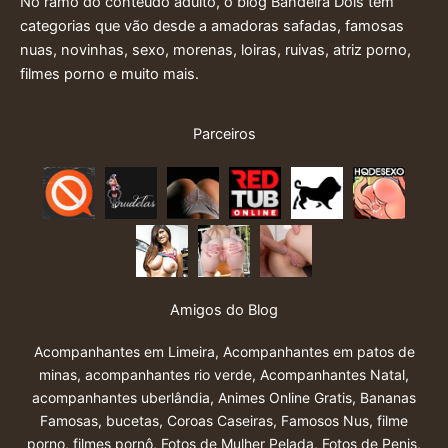
No ramo do conteúdo adulto, o blog Bandeira Dois tem
categorias que vão desde a amadoras safadas, famosas
nuas, novinhas, sexo, morenas, loiras, ruivas, atriz porno,
filmes porno e muito mais.
Parceiros
Amigos do Blog
Acompanhantes em Limeira
,
Acompanhantes em patos de
minas
,
acompanhantes rio verde
,
Acompanhantes Natal
,
acompanhantes uberlândia
,
Animes Online Gratis
,
Bananas
Famosas
,
bucetas
,
Coroas Caseiras
,
Famosos Nus
,
filme
porno
,
filmes pornô
,
Fotos de Mulher Pelada
,
Fotos de Penis
,