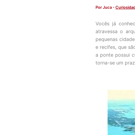
Por
Juca
-
Curiosida
Vocês já conhec
atravessa o arq
pequenas cidades
e recifes, que s
a ponte possui c
torna-se um praz