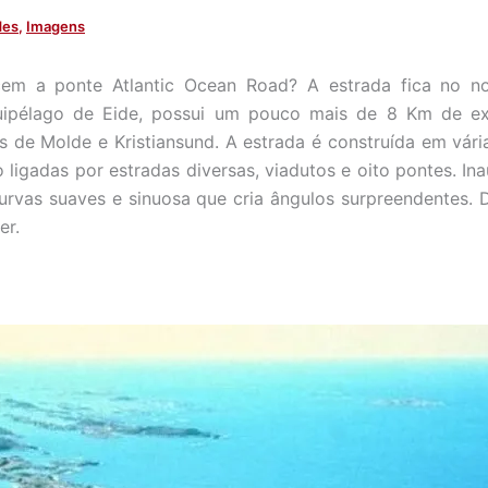
des
,
Imagens
em a ponte Atlantic Ocean Road? A estrada fica no n
uipélago de Eide, possui um pouco mais de 8 Km de ex
 de Molde e Kristiansund. A estrada é construída em vári
ão ligadas por estradas diversas, viadutos e oito pontes. I
urvas suaves e sinuosa que cria ângulos surpreendentes. Di
er.