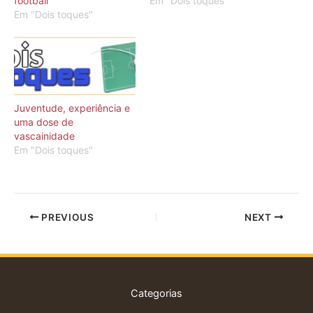
football
Em "Dois toques"
Em "Dois toques"
Juventude, experiência e
uma dose de
vascainidade
Em "Dois toques"
PREVIOUS
NEXT
Categorias