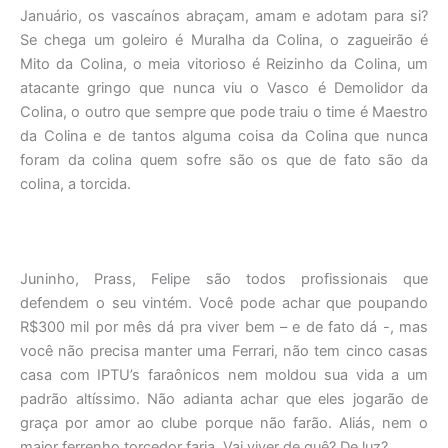
Januário, os vascaínos abraçam, amam e adotam para si?
Se chega um goleiro é Muralha da Colina, o zagueirão é
Mito da Colina, o meia vitorioso é Reizinho da Colina, um
atacante gringo que nunca viu o Vasco é Demolidor da
Colina, o outro que sempre que pode traiu o time é Maestro
da Colina e de tantos alguma coisa da Colina que nunca
foram da colina quem sofre são os que de fato são da
colina, a torcida.
Juninho, Prass, Felipe são todos profissionais que
defendem o seu vintém. Você pode achar que poupando
R$300 mil por mês dá pra viver bem – e de fato dá -, mas
você não precisa manter uma Ferrari, não tem cinco casas
casa com IPTU’s faraônicos nem moldou sua vida a um
padrão altíssimo. Não adianta achar que eles jogarão de
graça por amor ao clube porque não farão. Aliás, nem o
maior ferrenho torcedor faria. Vai viver de quê? De luz?