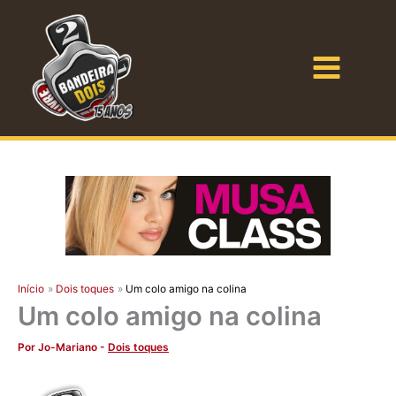
Ir
para
o
Bandeira Dois
conteúdo
Início
Dois toques
Um colo amigo na colina
Um colo amigo na colina
Por
Jo-Mariano
-
Dois toques