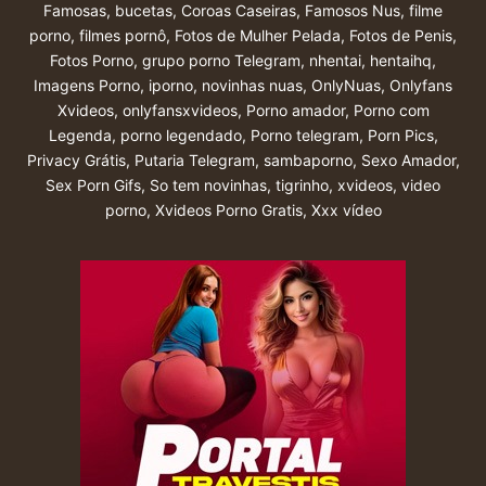
Famosas
,
bucetas
,
Coroas Caseiras
,
Famosos Nus
,
filme
porno
,
filmes pornô
,
Fotos de Mulher Pelada
,
Fotos de Penis
,
Fotos Porno
,
grupo porno Telegram
,
nhentai
,
hentaihq
,
Imagens Porno
,
iporno
,
novinhas nuas
,
OnlyNuas
,
Onlyfans
Xvideos
,
onlyfansxvideos
,
Porno amador
,
Porno com
Legenda
,
porno legendado
,
Porno telegram
,
Porn Pics
,
Privacy Grátis
,
Putaria Telegram
,
sambaporno
,
Sexo Amador
,
Sex Porn Gifs
,
So tem novinhas
,
tigrinho
,
xvideos
,
video
porno
,
Xvideos Porno Gratis
,
Xxx vídeo