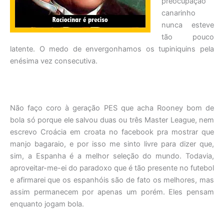
preocupação
canarinho
nunca esteve
tão pouco
latente. O medo de envergonhamos os tupiniquins pela
enésima vez consecutiva.
Não faço coro à geração PES que acha Rooney bom de
bola só porque ele salvou duas ou três Master League, nem
escrevo Croácia em croata no facebook pra mostrar que
manjo bagaraio, e por isso me sinto livre para dizer que,
sim, a Espanha é a melhor seleção do mundo. Todavia,
aproveitar-me-ei do paradoxo que é tão presente no futebol
e afirmarei que os espanhóis são de fato os melhores, mas
assim permanecem por apenas um porém. Eles pensam
enquanto jogam bola.