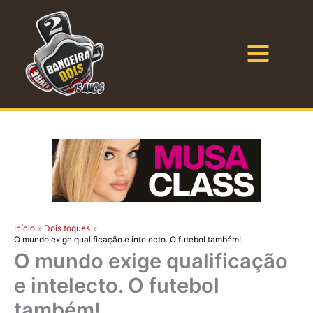
Ir
para
o
Bandeira Dois
conteúdo
Início
Dois toques
O mundo exige qualificação e intelecto. O futebol também!
O mundo exige qualificação
e intelecto. O futebol
também!