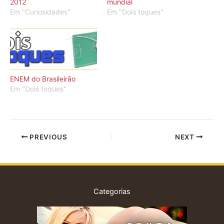
2012
mundial
Em "Curiosidades"
Em "Dois toques"
ENEM do Brasileirão
Em "Dois toques"
PREVIOUS
NEXT
Categorias