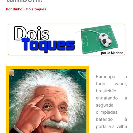
Por
Binho
-
Dois toques
Eurocopa a
todo vapor,
brasileirão
engatando a
segunda,
olimpíadas
batendo à
porta e a velha