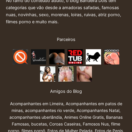
No ramo do conteúdo adulto, o blog Bandeira Dois tem
categorias que vão desde a amadoras safadas, famosas
nuas, novinhas, sexo, morenas, loiras, ruivas, atriz porno,
filmes porno e muito mais.
Parceiros
Amigos do Blog
Acompanhantes em Limeira
,
Acompanhantes em patos de
minas
,
acompanhantes rio verde
,
Acompanhantes Natal
,
acompanhantes uberlândia
,
Animes Online Gratis
,
Bananas
Famosas
,
bucetas
,
Coroas Caseiras
,
Famosos Nus
,
filme
porno
,
filmes pornô
,
Fotos de Mulher Pelada
,
Fotos de Penis
,