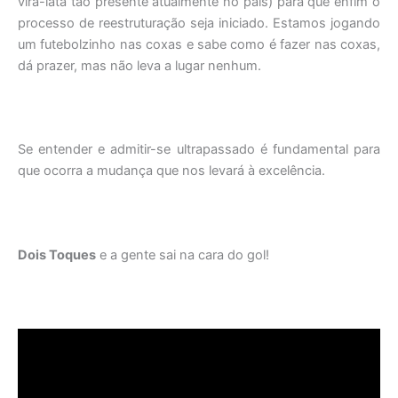
vira-lata tão presente atualmente no país) para que enfim o
processo de reestruturação seja iniciado. Estamos jogando
um futebolzinho nas coxas e sabe como é fazer nas coxas,
dá prazer, mas não leva a lugar nenhum.
Se entender e admitir-se ultrapassado é fundamental para
que ocorra a mudança que nos levará à excelência.
Dois Toques
e a gente sai na cara do gol!