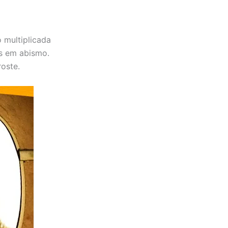
 multiplicada
s em abismo.
roste.