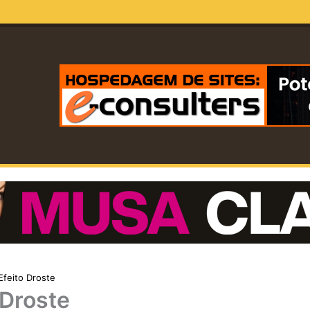
Efeito Droste
 Droste