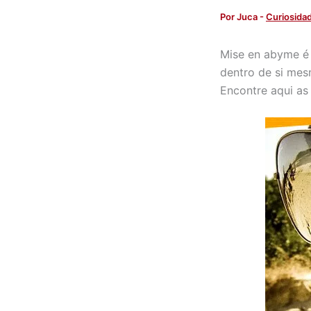
Por
Juca
-
Curiosida
Mise en abyme é 
dentro de si mes
Encontre aqui as 