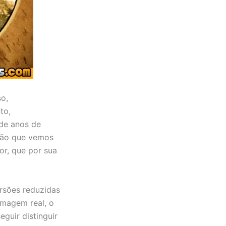
o,
to,
 de anos de
ação que vemos
r, que por sua
ersões reduzidas
magem real, o
guir distinguir