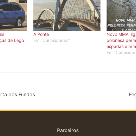
eis
A Ponte
Novo MMA: lig
ças de Lego
Em "Curiosidades"
polonesa perm
espadas e arm
Em "Curiosida
rta dos Fundos
Fe
Parceiros