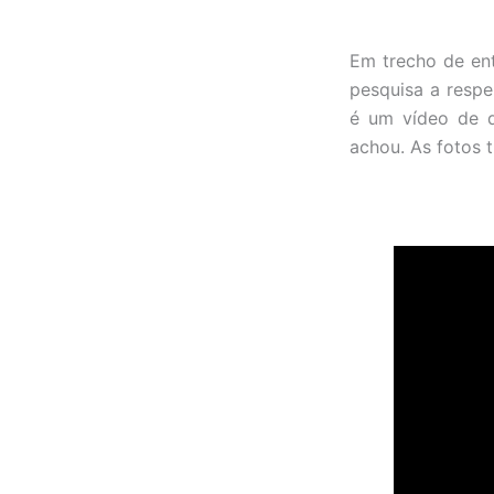
Em trecho de ent
pesquisa a respe
é um vídeo de d
achou. As fotos 