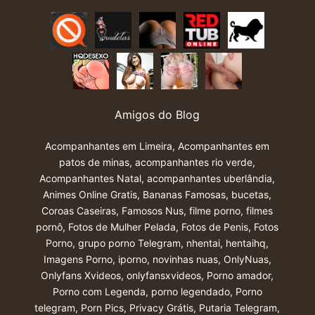
Amigos do Blog
Acompanhantes em Limeira
,
Acompanhantes em
patos de minas
,
acompanhantes rio verde
,
Acompanhantes Natal
,
acompanhantes uberlândia
,
Animes Online Gratis
,
Bananas Famosas
,
bucetas
,
Coroas Caseiras
,
Famosos Nus
,
filme porno
,
filmes
pornô
,
Fotos de Mulher Pelada
,
Fotos de Penis
,
Fotos
Porno
,
grupo porno Telegram
,
nhentai
,
hentaihq
,
Imagens Porno
,
iporno
,
novinhas nuas
,
OnlyNuas
,
Onlyfans Xvideos
,
onlyfansxvideos
,
Porno amador
,
Porno com Legenda
,
porno legendado
,
Porno
telegram
,
Porn Pics
,
Privacy Grátis
,
Putaria Telegram
,