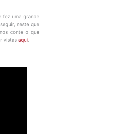
e fez uma grande
seguir, neste que
 nos conte o que
r vistas
aqui
.