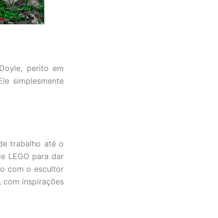
oyle, perito em
Ele simplesmente
de trabalho até o
 de LEGO para dar
do com o escultor
s, com inspirações