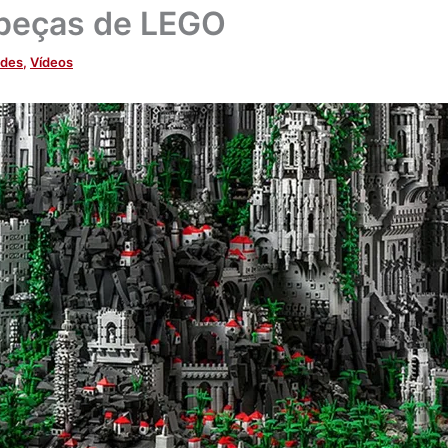
 peças de LEGO
ades
,
Vídeos