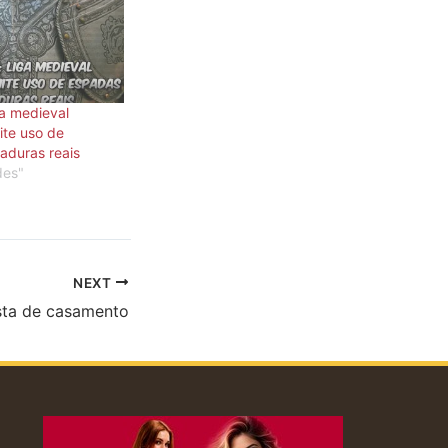
a medieval
ite uso de
aduras reais
des"
NEXT
sta de casamento