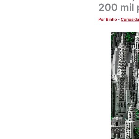
200 mil
Por
Binho
-
Curiosid