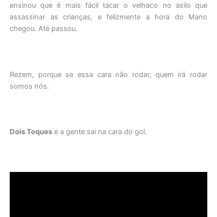
ensinou que é mais fácil tacar o velhaco no asilo que
assassinar as crianças, e felizmente a hora do Mano
chegou. Até passou.
Rezem, porque se essa cara não rodar, quem irá rodar
somos nós.
Dois Toques
e a gente sai na cara do gol.