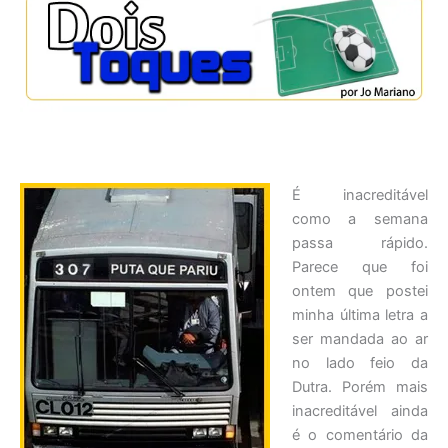
É inacreditável
como a semana
passa rápido.
Parece que foi
ontem que postei
minha última letra a
ser mandada ao ar
no lado feio da
Dutra. Porém mais
inacreditável ainda
é o comentário da