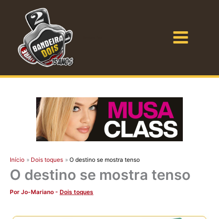
Ir
para
o
Bandeira Dois
conteúdo
Início
Dois toques
O destino se mostra tenso
O destino se mostra tenso
Por
Jo-Mariano
-
Dois toques