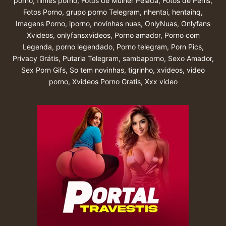
porno
,
filmes pornô
,
Fotos de Mulher Pelada
,
Fotos de Penis
,
Fotos Porno
,
grupo porno Telegram
,
nhentai
,
hentaihq
,
Imagens Porno
,
iporno
,
novinhas nuas
,
OnlyNuas
,
Onlyfans
Xvideos
,
onlyfansxvideos
,
Porno amador
,
Porno com
Legenda
,
porno legendado
,
Porno telegram
,
Porn Pics
,
Privacy Grátis
,
Putaria Telegram
,
sambaporno
,
Sexo Amador
,
Sex Porn Gifs
,
So tem novinhas
,
tigrinho
,
xvideos
,
video
porno
,
Xvideos Porno Gratis
,
Xxx vídeo