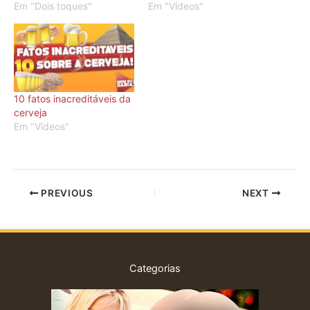
Em "Dois toques"
Em "Vídeos"
10 fatos inacreditáveis da
cerveja
Em "Vídeos"
PREVIOUS
NEXT
Categorias