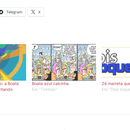
Telegram
X
: a Boate
Boate azul calcinha
Zé marreta qu
ntando
Em "Tirinhas"
Em "Dois toqu