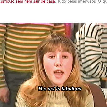
currículo sem nem sair de casa
. Tudo pelas interwebs! Ó, q