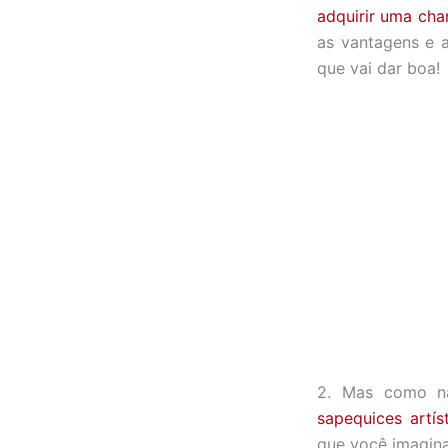
adquirir uma cha
as vantagens e 
que vai dar boa!
2. Mas como nã
sapequices artí
que você imagina