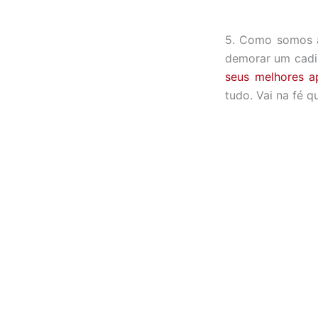
5. Como somos 
demorar um cadin
seus melhores a
tudo. Vai na fé q