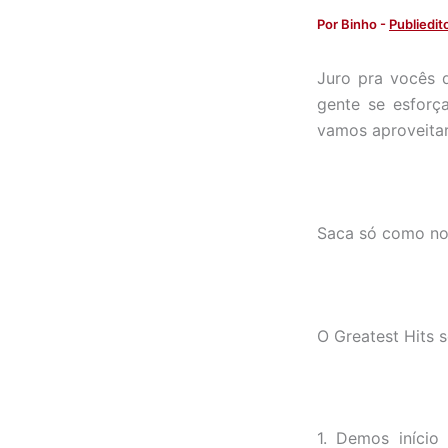
Por
Binho
-
Publiedito
Juro pra vocês 
gente se esforç
vamos aproveitar
Saca só como nos
O Greatest Hits 
1. Demos início