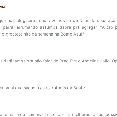
rial
que nós blogueiros não vivemos só de falar de separaçõ
a parrai arrumando assuntos daora pra agregar muitão p
 o greatest hits da semana na Boate Azul? ;)
 dedicamos pra não falar de Brad Pitt e Angelina Jolie. Op
semanal que sacudiu as estruturas da Boate
 a uma linda semana trazendo as melhores dicas poss