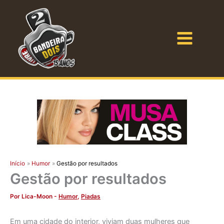
Ir
para
o
Bandeira Dois
conteúdo
Início
Humor
Gestão por resultados
Gestão por resultados
Por
Lica-Moon
-
Humor
,
Piadas
Em uma cidade do interior, viviam duas mulheres que