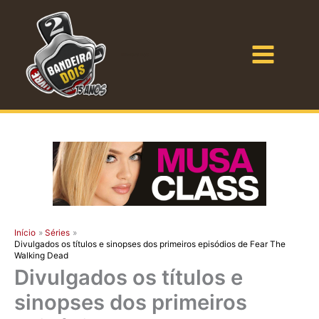
Ir
para
o
Bandeira Dois
conteúdo
Início
Séries
Divulgados os títulos e sinopses dos primeiros episódios de Fear The
Walking Dead
Divulgados os títulos e
sinopses dos primeiros