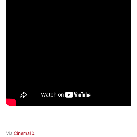
Via
Cinema10
.