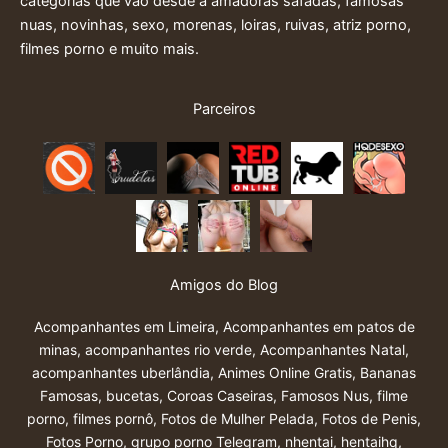
categorias que vão desde a amadoras safadas, famosas
nuas, novinhas, sexo, morenas, loiras, ruivas, atriz porno,
filmes porno e muito mais.
Parceiros
Amigos do Blog
Acompanhantes em Limeira
,
Acompanhantes em patos de
minas
,
acompanhantes rio verde
,
Acompanhantes Natal
,
acompanhantes uberlândia
,
Animes Online Gratis
,
Bananas
Famosas
,
bucetas
,
Coroas Caseiras
,
Famosos Nus
,
filme
porno
,
filmes pornô
,
Fotos de Mulher Pelada
,
Fotos de Penis
,
Fotos Porno
,
grupo porno Telegram
,
nhentai
,
hentaihq
,