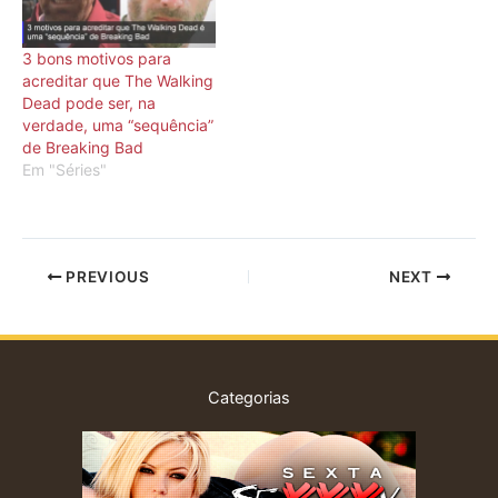
3 bons motivos para
acreditar que The Walking
Dead pode ser, na
verdade, uma “sequência”
de Breaking Bad
Em "Séries"
PREVIOUS
NEXT
Categorias