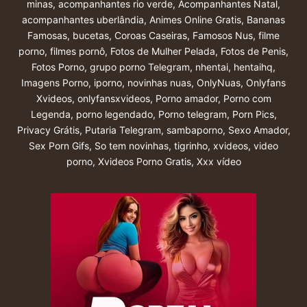
minas
,
acompanhantes rio verde
,
Acompanhantes Natal
,
acompanhantes uberlândia
,
Animes Online Gratis
,
Bananas
Famosas
,
bucetas
,
Coroas Caseiras
,
Famosos Nus
,
filme
porno
,
filmes pornô
,
Fotos de Mulher Pelada
,
Fotos de Penis
,
Fotos Porno
,
grupo porno Telegram
,
nhentai
,
hentaihq
,
Imagens Porno
,
iporno
,
novinhas nuas
,
OnlyNuas
,
Onlyfans
Xvideos
,
onlyfansxvideos
,
Porno amador
,
Porno com
Legenda
,
porno legendado
,
Porno telegram
,
Porn Pics
,
Privacy Grátis
,
Putaria Telegram
,
sambaporno
,
Sexo Amador
,
Sex Porn Gifs
,
So tem novinhas
,
tigrinho
,
xvideos
,
video
porno
,
Xvideos Porno Gratis
,
Xxx vídeo