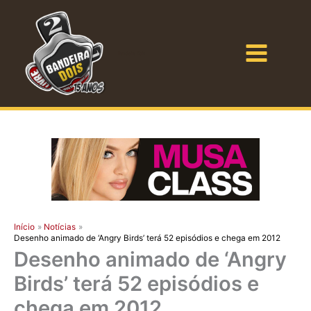
Ir
para
o
Bandeira Dois
conteúdo
Início
Notícias
Desenho animado de ‘Angry Birds’ terá 52 episódios e chega em 2012
Desenho animado de ‘Angry
Birds’ terá 52 episódios e
chega em 2012