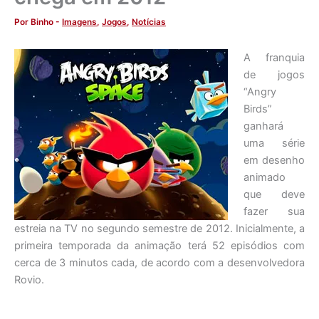
Por
Binho
-
Imagens
,
Jogos
,
Notícias
A franquia
de jogos
“Angry
Birds”
ganhará
uma série
em desenho
animado
que deve
fazer sua
estreia na TV no segundo semestre de 2012. Inicialmente, a
primeira temporada da animação terá 52 episódios com
cerca de 3 minutos cada, de acordo com a desenvolvedora
Rovio.