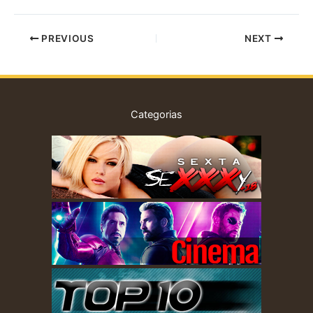
utilizem. O link
https://avmoreira.com/
PREVIOUS
NEXT
pode ser anunciado nas
redes sociais. redes
sociais, nos seus sítios
web, blogues, etc.
Existem…
Categorias