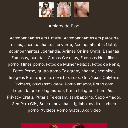
Amigos do Blog
Acompanhantes em Limeira
,
Acompanhantes em patos de
minas
,
acompanhantes rio verde
,
Acompanhantes Natal
,
acompanhantes uberlândia
,
Animes Online Gratis
,
Bananas
Famosas
,
bucetas
,
Coroas Caseiras
,
Famosos Nus
,
filme
porno
,
filmes pornô
,
Fotos de Mulher Pelada
,
Fotos de Penis
,
Fotos Porno
,
grupo porno Telegram
,
nhentai
,
hentaihq
,
Imagens Porno
,
iporno
,
novinhas nuas
,
OnlyNuas
,
Onlyfans
Xvideos
,
onlyfansxvideos
,
Porno amador
,
Porno com
Legenda
,
porno legendado
,
Porno telegram
,
Porn Pics
,
Privacy Grátis
,
Putaria Telegram
,
sambaporno
,
Sexo Amador
,
Sex Porn Gifs
,
So tem novinhas
,
tigrinho
,
xvideos
,
video
porno
,
Xvideos Porno Gratis
,
Xxx vídeo