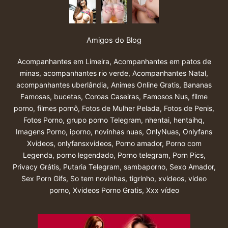
Amigos do Blog
Acompanhantes em Limeira
,
Acompanhantes em patos de
minas
,
acompanhantes rio verde
,
Acompanhantes Natal
,
acompanhantes uberlândia
,
Animes Online Gratis
,
Bananas
Famosas
,
bucetas
,
Coroas Caseiras
,
Famosos Nus
,
filme
porno
,
filmes pornô
,
Fotos de Mulher Pelada
,
Fotos de Penis
,
Fotos Porno
,
grupo porno Telegram
,
nhentai
,
hentaihq
,
Imagens Porno
,
iporno
,
novinhas nuas
,
OnlyNuas
,
Onlyfans
Xvideos
,
onlyfansxvideos
,
Porno amador
,
Porno com
Legenda
,
porno legendado
,
Porno telegram
,
Porn Pics
,
Privacy Grátis
,
Putaria Telegram
,
sambaporno
,
Sexo Amador
,
Sex Porn Gifs
,
So tem novinhas
,
tigrinho
,
xvideos
,
video
porno
,
Xvideos Porno Gratis
,
Xxx vídeo