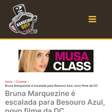
Ir
para
o
Bandeira Dois
conteúdo
Início
Cinema
Bruna Marquezine é escalada para Besouro Azul, novo filme da DC
Bruna Marquezine é
escalada para Besouro Azul,
novo filme da DC