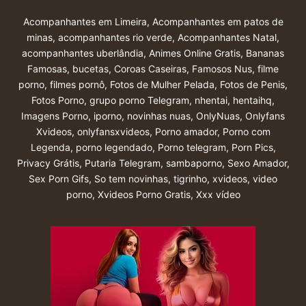
Acompanhantes em Limeira
,
Acompanhantes em patos de
minas
,
acompanhantes rio verde
,
Acompanhantes Natal
,
acompanhantes uberlândia
,
Animes Online Gratis
,
Bananas
Famosas
,
bucetas
,
Coroas Caseiras
,
Famosos Nus
,
filme
porno
,
filmes pornô
,
Fotos de Mulher Pelada
,
Fotos de Penis
,
Fotos Porno
,
grupo porno Telegram
,
nhentai
,
hentaihq
,
Imagens Porno
,
iporno
,
novinhas nuas
,
OnlyNuas
,
Onlyfans
Xvideos
,
onlyfansxvideos
,
Porno amador
,
Porno com
Legenda
,
porno legendado
,
Porno telegram
,
Porn Pics
,
Privacy Grátis
,
Putaria Telegram
,
sambaporno
,
Sexo Amador
,
Sex Porn Gifs
,
So tem novinhas
,
tigrinho
,
xvideos
,
video
porno
,
Xvideos Porno Gratis
,
Xxx vídeo