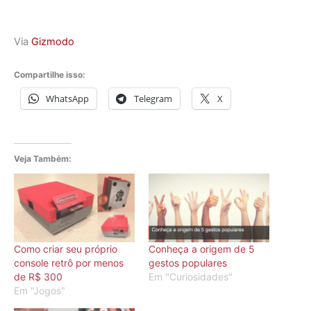
Via
Gizmodo
Compartilhe isso:
WhatsApp
Telegram
X
Veja Também:
Como criar seu próprio
Conheça a origem de 5
console retrô por menos
gestos populares
de R$ 300
Em "Curiosidades"
Em "Jogos"