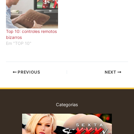
Top 10: controles remotos
bizarros
Em "TOP 10"
PREVIOUS
NEXT
Categorias