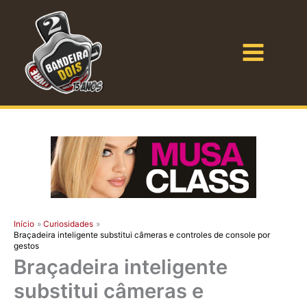
Ir
para
o
Bandeira Dois
conteúdo
Início
Curiosidades
Braçadeira inteligente substitui câmeras e controles de console por
gestos
Braçadeira inteligente
substitui câmeras e