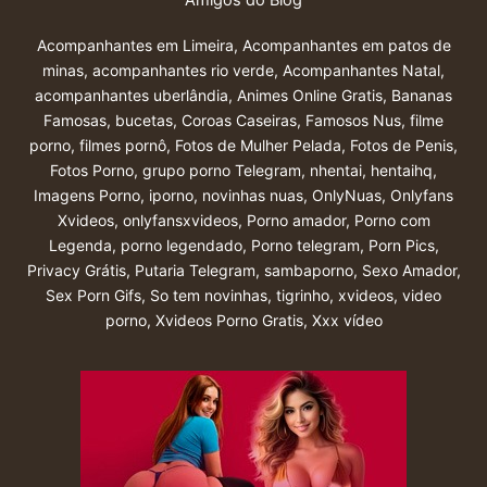
Amigos do Blog
Acompanhantes em Limeira
,
Acompanhantes em patos de
minas
,
acompanhantes rio verde
,
Acompanhantes Natal
,
acompanhantes uberlândia
,
Animes Online Gratis
,
Bananas
Famosas
,
bucetas
,
Coroas Caseiras
,
Famosos Nus
,
filme
porno
,
filmes pornô
,
Fotos de Mulher Pelada
,
Fotos de Penis
,
Fotos Porno
,
grupo porno Telegram
,
nhentai
,
hentaihq
,
Imagens Porno
,
iporno
,
novinhas nuas
,
OnlyNuas
,
Onlyfans
Xvideos
,
onlyfansxvideos
,
Porno amador
,
Porno com
Legenda
,
porno legendado
,
Porno telegram
,
Porn Pics
,
Privacy Grátis
,
Putaria Telegram
,
sambaporno
,
Sexo Amador
,
Sex Porn Gifs
,
So tem novinhas
,
tigrinho
,
xvideos
,
video
porno
,
Xvideos Porno Gratis
,
Xxx vídeo