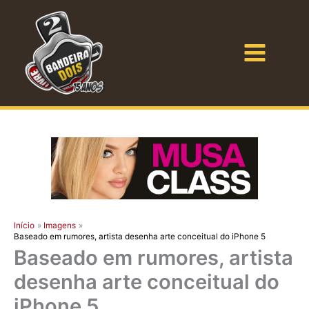
Ir
para
o
Bandeira Dois
conteúdo
Início
Imagens
Baseado em rumores, artista desenha arte conceitual do iPhone 5
Baseado em rumores, artista
desenha arte conceitual do
iPhone 5