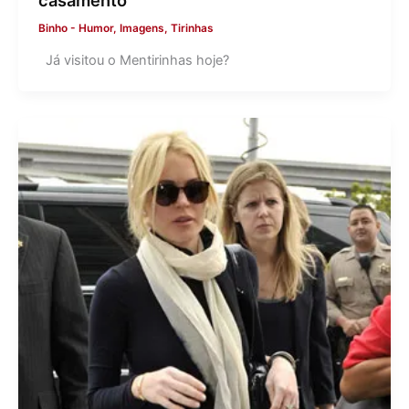
casamento
Binho
-
Humor
,
Imagens
,
Tirinhas
Já visitou o Mentirinhas hoje?