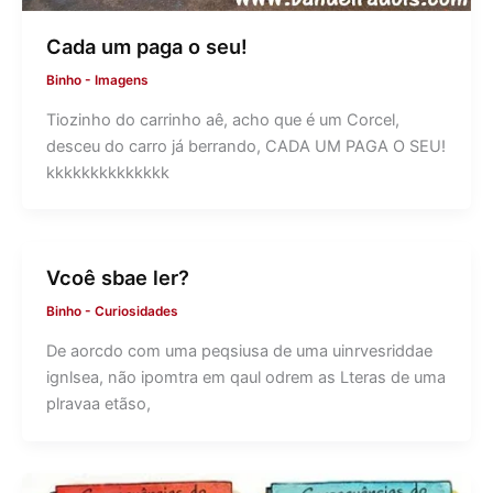
Cada um paga o seu!
Binho
-
Imagens
Tiozinho do carrinho aê, acho que é um Corcel,
desceu do carro já berrando, CADA UM PAGA O SEU!
kkkkkkkkkkkkkk
Vcoê sbae ler?
Binho
-
Curiosidades
De aorcdo com uma peqsiusa de uma uinrvesriddae
ignlsea, não ipomtra em qaul odrem as Lteras de uma
plravaa etãso,