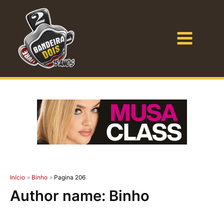
Ir
para
o
Bandeira Dois
conteúdo
Início
Binho
Pagina 206
Author name: Binho