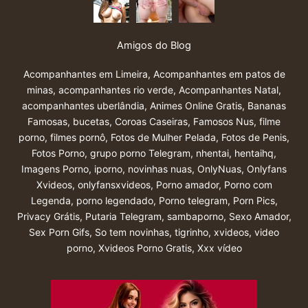
Amigos do Blog
Acompanhantes em Limeira
,
Acompanhantes em patos de
minas
,
acompanhantes rio verde
,
Acompanhantes Natal
,
acompanhantes uberlândia
,
Animes Online Gratis
,
Bananas
Famosas
,
bucetas
,
Coroas Caseiras
,
Famosos Nus
,
filme
porno
,
filmes pornô
,
Fotos de Mulher Pelada
,
Fotos de Penis
,
Fotos Porno
,
grupo porno Telegram
,
nhentai
,
hentaihq
,
Imagens Porno
,
iporno
,
novinhas nuas
,
OnlyNuas
,
Onlyfans
Xvideos
,
onlyfansxvideos
,
Porno amador
,
Porno com
Legenda
,
porno legendado
,
Porno telegram
,
Porn Pics
,
Privacy Grátis
,
Putaria Telegram
,
sambaporno
,
Sexo Amador
,
Sex Porn Gifs
,
So tem novinhas
,
tigrinho
,
xvideos
,
video
porno
,
Xvideos Porno Gratis
,
Xxx vídeo