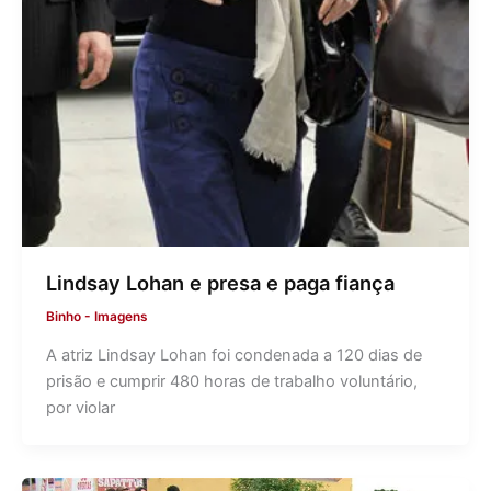
Lindsay Lohan e presa e paga fiança
Binho
-
Imagens
A atriz Lindsay Lohan foi condenada a 120 dias de
prisão e cumprir 480 horas de trabalho voluntário,
por violar