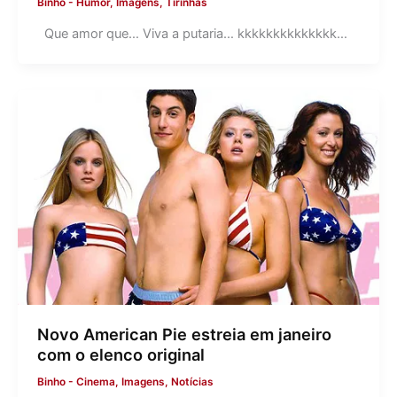
Binho
-
Humor
,
Imagens
,
Tirinhas
Que amor que… Viva a putaria… kkkkkkkkkkkkkk…
Novo American Pie estreia em janeiro
com o elenco original
Binho
-
Cinema
,
Imagens
,
Notícias