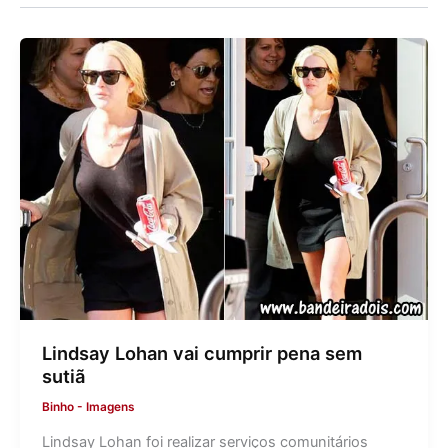
Lindsay Lohan vai cumprir pena sem
sutiã
Binho
-
Imagens
Lindsay Lohan foi realizar serviços comunitários