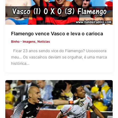
Flamengo vence Vasco e leva o carioca
Binho
-
Imagens
,
Notícias
Ficar 23 anos sendo vice do Flamengo? Uoooooora
meu… Os vascaínos deviam se orgulhar, é uma marca
histórica…