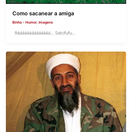
Como sacanear a amiga
Binho
-
Humor
,
Imagens
Ráááááááááááááá… Salcifufu…