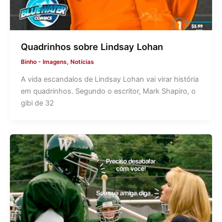
Quadrinhos sobre Lindsay Lohan
Binho
-
Imagens
,
Notícias
A vida escandalos de Lindsay Lohan vai virar história
em quadrinhos. Segundo o escritor, Mark Shapiro, o
gibi de 32