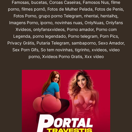
Famosas
,
bucetas
,
Coroas Caseiras
,
Famosos Nus
,
filme
porno
,
filmes pornô
,
Fotos de Mulher Pelada
,
Fotos de Penis
,
Fotos Porno
,
grupo porno Telegram
,
nhentai
,
hentaihq
,
Imagens Porno
,
iporno
,
novinhas nuas
,
OnlyNuas
,
Onlyfans
Xvideos
,
onlyfansxvideos
,
Porno amador
,
Porno com
Legenda
,
porno legendado
,
Porno telegram
,
Porn Pics
,
Privacy Grátis
,
Putaria Telegram
,
sambaporno
,
Sexo Amador
,
Sex Porn Gifs
,
So tem novinhas
,
tigrinho
,
xvideos
,
video
porno
,
Xvideos Porno Gratis
,
Xxx vídeo