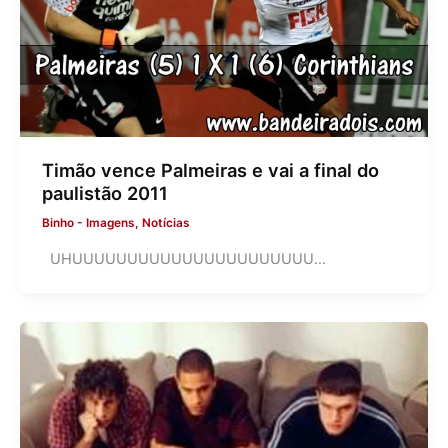
Timão vence Palmeiras e vai a final do
paulistão 2011
Binho
-
Imagens
,
Notícias
UHUUUUUUUUUUUUUUUUUUUUUU…