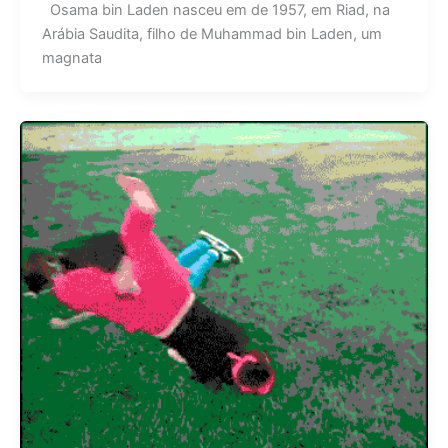
Osama bin Laden nasceu em de 1957, em Riad, na
Arábia Saudita, filho de Muhammad bin Laden, um
magnata