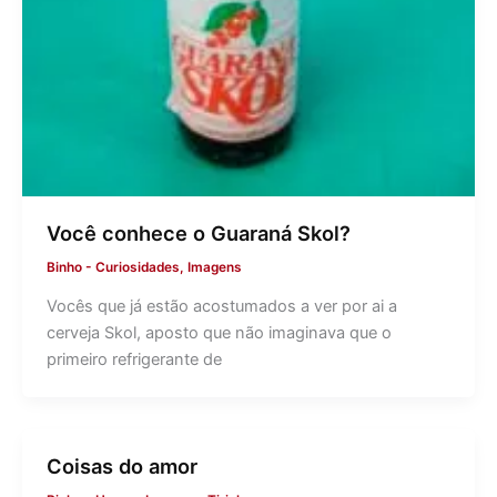
Você conhece o Guaraná Skol?
Binho
-
Curiosidades
,
Imagens
Vocês que já estão acostumados a ver por ai a
cerveja Skol, aposto que não imaginava que o
primeiro refrigerante de
Coisas do amor