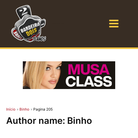
Ir
para
o
Bandeira Dois
conteúdo
Início
Binho
Pagina 205
Author name: Binho