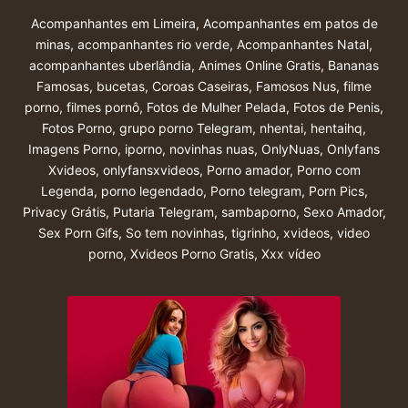
Acompanhantes em Limeira
,
Acompanhantes em patos de
minas
,
acompanhantes rio verde
,
Acompanhantes Natal
,
acompanhantes uberlândia
,
Animes Online Gratis
,
Bananas
Famosas
,
bucetas
,
Coroas Caseiras
,
Famosos Nus
,
filme
porno
,
filmes pornô
,
Fotos de Mulher Pelada
,
Fotos de Penis
,
Fotos Porno
,
grupo porno Telegram
,
nhentai
,
hentaihq
,
Imagens Porno
,
iporno
,
novinhas nuas
,
OnlyNuas
,
Onlyfans
Xvideos
,
onlyfansxvideos
,
Porno amador
,
Porno com
Legenda
,
porno legendado
,
Porno telegram
,
Porn Pics
,
Privacy Grátis
,
Putaria Telegram
,
sambaporno
,
Sexo Amador
,
Sex Porn Gifs
,
So tem novinhas
,
tigrinho
,
xvideos
,
video
porno
,
Xvideos Porno Gratis
,
Xxx vídeo