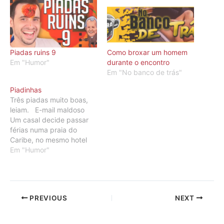
Piadas ruins 9
Como broxar um homem
Em "Humor"
durante o encontro
Em "No banco de trás"
Piadinhas
Três piadas muito boas,
leiam. E-mail maldoso
Um casal decide passar
férias numa praia do
Caribe, no mesmo hotel
onde passaram a lua de
Em "Humor"
mel há 20 anos atrás. Por
problemas de trabalho, a
mulher não pode viajar
com seu marido, deixando
PREVIOUS
NEXT
para ir uns dias depois.
Quando o…