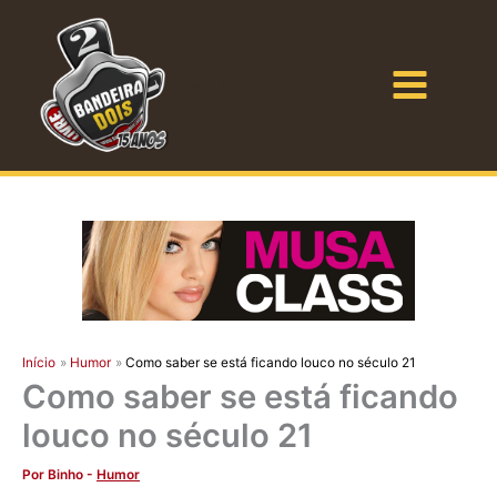
Ir
para
o
Bandeira Dois
conteúdo
Início
Humor
Como saber se está ficando louco no século 21
Como saber se está ficando
louco no século 21
Por
Binho
-
Humor