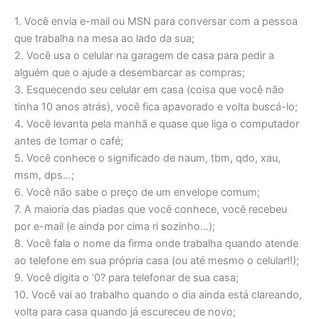
1. Você envia e-mail ou MSN para conversar com a pessoa
que trabalha na mesa ao lado da sua;
2. Você usa o celular na garagem de casa para pedir a
alguém que o ajude a desembarcar as compras;
3. Esquecendo seu celular em casa (coisa que você não
tinha 10 anos atrás), você fica apavorado e volta buscá-lo;
4. Você levanta pela manhã e quase que liga o computador
antes de tomar o café;
5. Você conhece o significado de naum, tbm, qdo, xau,
msm, dps…;
6. Você não sabe o preço de um envelope comum;
7. A maioria das piadas que você conhece, você recebeu
por e-mail (e ainda por cima ri sozinho…);
8. Você fala o nome da firma onde trabalha quando atende
ao telefone em sua própria casa (ou até mesmo o celular!!);
9. Você digita o ‘0? para telefonar de sua casa;
10. Você vai ao trabalho quando o dia ainda está clareando,
volta para casa quando já escureceu de novo;