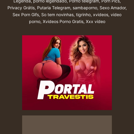
Legenda
,
porno legendado
,
Porno telegram
,
Porn Pics
,
Privacy Grátis
,
Putaria Telegram
,
sambaporno
,
Sexo Amador
,
Sex Porn Gifs
,
So tem novinhas
,
tigrinho
,
xvideos
,
video
porno
,
Xvideos Porno Gratis
,
Xxx vídeo