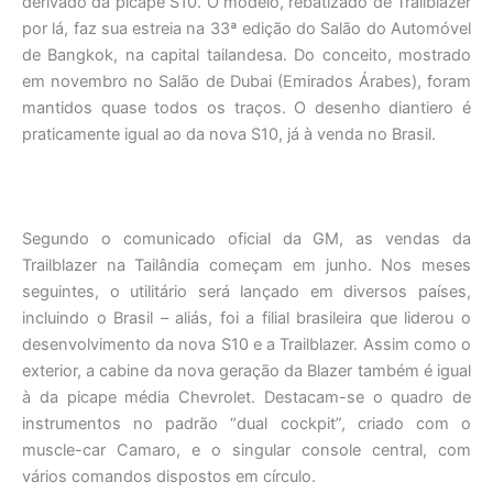
derivado da picape S10. O modelo, rebatizado de Trailblazer
por lá, faz sua estreia na 33ª edição do Salão do Automóvel
de Bangkok, na capital tailandesa. Do conceito, mostrado
em novembro no Salão de Dubai (Emirados Árabes), foram
mantidos quase todos os traços. O desenho diantiero é
praticamente igual ao da nova S10, já à venda no Brasil.
Segundo o comunicado oficial da GM, as vendas da
Trailblazer na Tailândia começam em junho. Nos meses
seguintes, o utilitário será lançado em diversos países,
incluindo o Brasil – aliás, foi a filial brasileira que liderou o
desenvolvimento da nova S10 e a Trailblazer. Assim como o
exterior, a cabine da nova geração da Blazer também é igual
à da picape média Chevrolet. Destacam-se o quadro de
instrumentos no padrão “dual cockpit”, criado com o
muscle-car Camaro, e o singular console central, com
vários comandos dispostos em círculo.