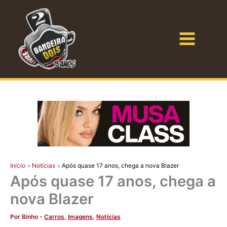
Ir
para
o
Bandeira Dois
conteúdo
Início
Notícias
Após quase 17 anos, chega a nova Blazer
Após quase 17 anos, chega a
nova Blazer
Por
Binho
-
Carros
,
Imagens
,
Notícias